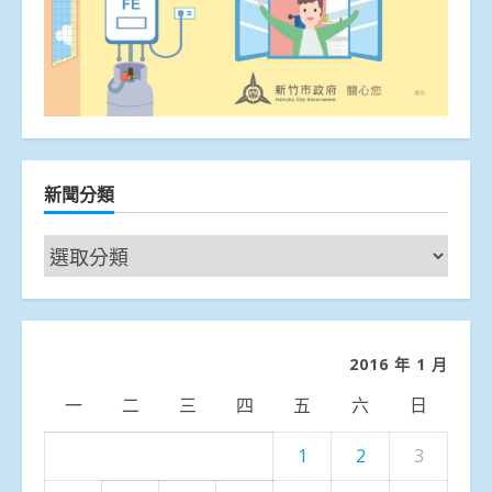
新聞分類
新
聞
分
類
2016 年 1 月
一
二
三
四
五
六
日
1
2
3