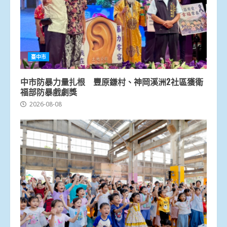
臺中市
中市防暴力量扎根 豐原鎌村、神岡溪洲2社區獲衛
福部防暴戲劇獎
2026-08-08