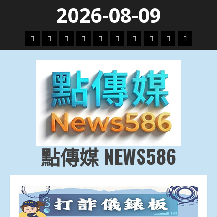
Skip
2026-08-09
to
content
頭
財
地
文
專
娛
政
國
運
生
條
經
方.
教.
題
樂
治
際
動
活
社
科
影
會
技
劇
點傳媒 NEWS586