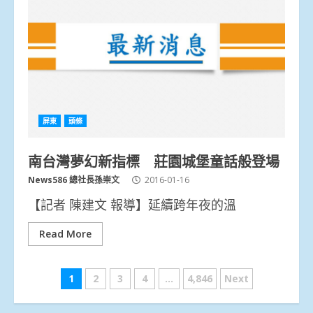
屏東
頭條
南台灣夢幻新指標 莊園城堡童話般登場
News586 總社長孫崇文
2016-01-16
【記者 陳建文 報導】延續跨年夜的溫
Read More
文
1
2
3
4
...
4,846
Next
章