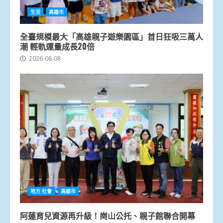
生活
高雄市
全臺規模最大「高雄親子遊樂園區」首日狂吸三萬人
潮 輕軌運量成長20倍
2026-08-08
地方.社會
高雄市
阿蓮育兒資源再升級！崗山公托、親子館聯合開幕