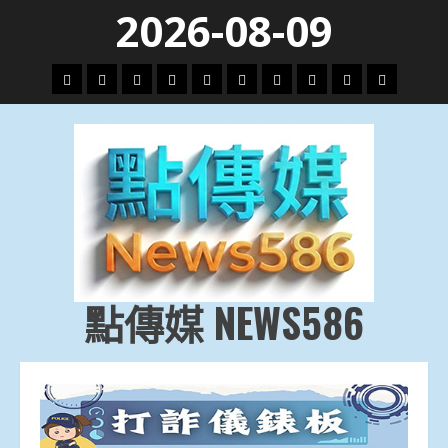
Skip
2026-08-09
to
content
頭
財
地
文
專
娛
政
國
運
生
條
經
方.
教.
題
樂
治
際
動
活
社
科
影
會
技
劇
點傳媒 NEWS586