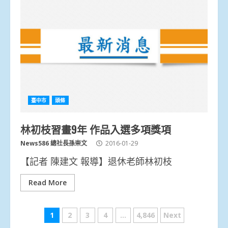
臺中市
頭條
林初枝習畫9年 作品入選多項獎項
News586 總社長孫崇文
2016-01-29
【記者 陳建文 報導】退休老師林初枝
Read More
文
1
2
3
4
...
4,846
Next