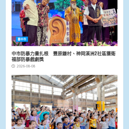
臺中市
中市防暴力量扎根 豐原鎌村、神岡溪洲2社區獲衛
福部防暴戲劇獎
2026-08-08