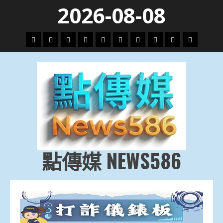
Skip
2026-08-08
to
content
頭
財
地
文
專
娛
政
國
運
生
條
經
方.
教.
題
樂
治
際
動
活
社
科
影
會
技
劇
點傳媒 NEWS586