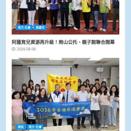
地方.社會
高雄市
阿蓮育兒資源再升級！崗山公托、親子館聯合開幕
2026-08-08
南投
地方.社會