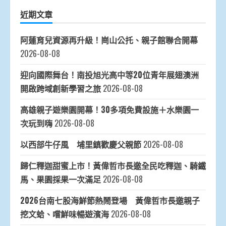
近期文章
阿蓮育兒資源再升級！崗山公托、親子館聯合開幕
2026-08-08
迎向國際舞台！南投旭光高中等20位青年展翅澳洲
開啟跨域創新學習之旅
2026-08-08
高雄親子遊樂園開幕！30多項免費設施＋水樂園一
次玩到嗨
2026-08-08
以西部牛仔風 埔里鎮歡慶父親節
2026-08-08
歸仁釋迦甜蜜上市！黃偉哲市長邀全民吃釋迦、騎鐵
馬、果園採果一次滿足
2026-08-08
2026台南七股海鮮節熱鬧登場 黃偉哲市長邀親子
挖文蛤、嚐鮮味暢遊濱海
2026-08-08