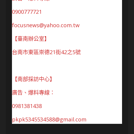
0900777721
focusnews@yahoo.com.tw
【臺南辦公室】
台南市東區崇德21街42之5號
【南部採訪中心】
廣告、爆料專線：
0981381438
pkpk5345534588@gmail.com