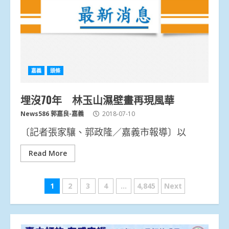
嘉義
頭條
埋沒70年 林玉山濕壁畫再現風華
News586 郭嘉良-嘉義
2018-07-10
〔記者張家驤、郭政隆／嘉義市報導〕以
Read More
文
1
2
3
4
...
4,845
Next
章
分