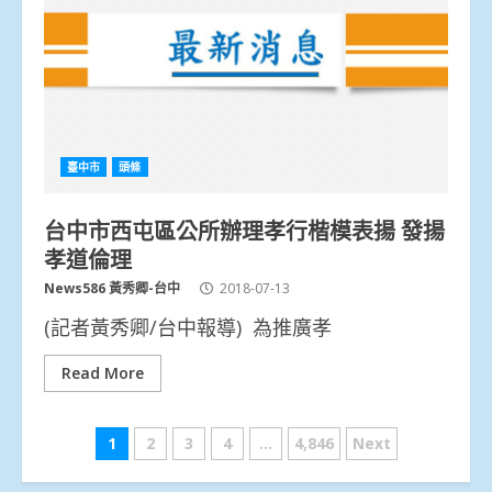
臺中市
頭條
台中市西屯區公所辦理孝行楷模表揚 發揚
孝道倫理
News586 黃秀卿-台中
2018-07-13
(記者黃秀卿/台中報導) 為推廣孝
Read More
文
1
2
3
4
...
4,846
Next
章