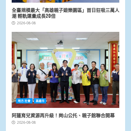
全臺規模最大「高雄親子遊樂園區」首日狂吸三萬人
潮 輕軌運量成長20倍
2026-08-08
地方.社會
高雄市
阿蓮育兒資源再升級！崗山公托、親子館聯合開幕
2026-08-08