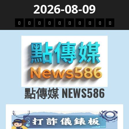
Skip
2026-08-09
to
content
頭
財
地
文
專
娛
政
國
運
生
條
經
方.
教.
題
樂
治
際
動
活
社
科
影
會
技
劇
點傳媒 NEWS586