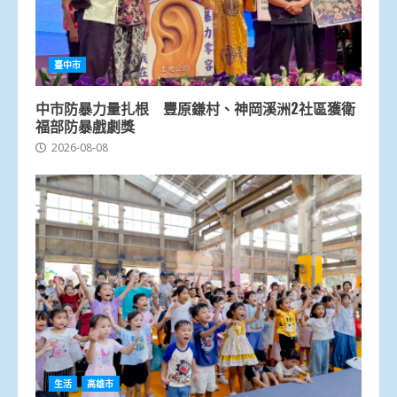
臺中市
中市防暴力量扎根 豐原鎌村、神岡溪洲2社區獲衛
福部防暴戲劇獎
2026-08-08
生活
高雄市