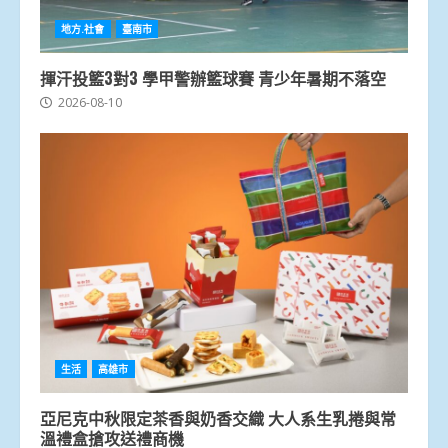
地方.社會
臺南市
揮汗投籃3對3 學甲警辦籃球賽 青少年暑期不落空
2026-08-10
生活
高雄市
亞尼克中秋限定茶香與奶香交織 大人系生乳捲與常
溫禮盒搶攻送禮商機