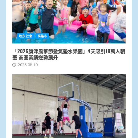
地方.社會
高雄市
「2026旗津風箏節暨氣墊水樂園」4天吸引18萬人朝
聖 商圈業績逆勢飆升
2026-08-10