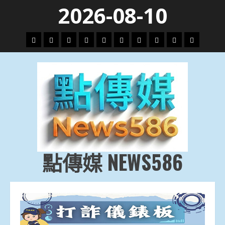
Skip
2026-08-10
to
content
頭
財
地
文
專
娛
政
國
運
生
條
經
方.
教.
題
樂
治
際
動
活
社
科
影
會
技
劇
點傳媒 NEWS586