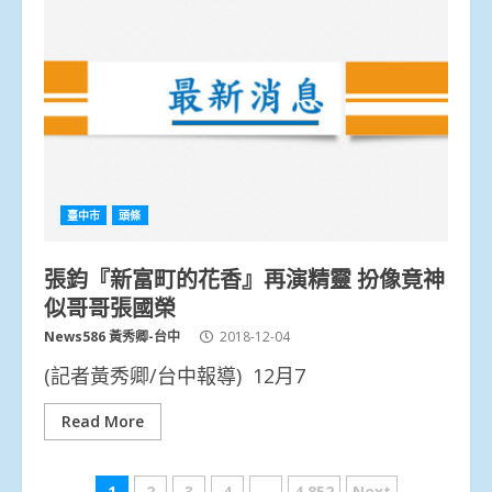
臺中市
頭條
張鈞『新富町的花香』再演精靈 扮像竟神
似哥哥張國榮
News586 黃秀卿-台中
2018-12-04
(記者黃秀卿/台中報導) 12月7
Read More
1
2
3
4
...
4,852
Next