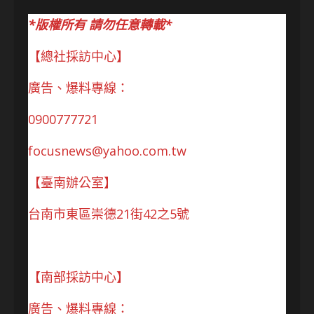
*版權所有 請勿任意轉載*
【總社採訪中心】
廣告、爆料專線：
0900777721
focusnews@yahoo.com.tw
【臺南辦公室】
台南市東區崇德21街42之5號
【南部採訪中心】
廣告、爆料專線：