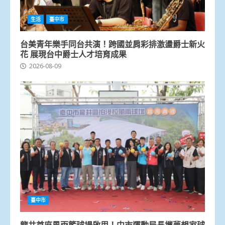
生活
臺中市
台美青年樂手同台共演！跨國並肩彩排激盪爵士新火
花 展現台中爵士人才培育成果
2026-08-09
臺中市
龍井首座風雨籃球場啟用！中市運動局長攜夢想家球