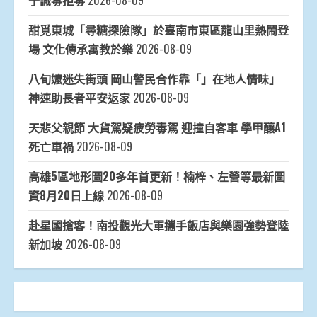
子識毒拒毒
2026-08-09
甜覓東城「尋糖探險隊」於臺南市東區龍山里熱鬧登
場 文化傳承寓教於樂
2026-08-09
八旬嬤迷失街頭 岡山警民合作靠「」在地人情味」
神速助長者平安返家
2026-08-09
天悲父親節 大貨駕疑疲勞毒駕 迎撞自客車 學甲釀A1
死亡車禍
2026-08-09
高雄5區地形圖20多年首更新！楠梓、左營等最新圖
資8月20日上線
2026-08-09
赴星國搶客！南投觀光大軍攜手飯店與樂園強勢登陸
新加坡
2026-08-09