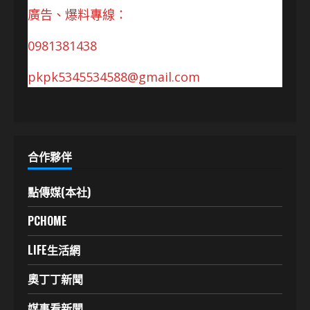
廣告、爆料專線：
0981381438
pkpk5345534588@gmail.com
合作夥伴
點傳媒(本社)
PCHOME
LIFE生活網
奧丁丁新聞
媒事看新聞