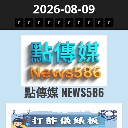
Skip
2026-08-09
to
content
頭
財
地
文
專
娛
政
國
運
生
條
經
方.
教.
題
樂
治
際
動
活
社
科
影
會
技
劇
點傳媒 NEWS586