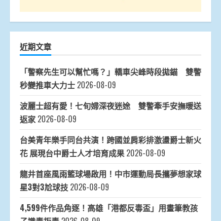
近期文章
「警察先生可以幫忙嗎？」轎車尖峰時段拋錨 雙警
秒變推車大力士
2026-08-09
波麗士超有愛！七旬婦深夜迷途 雙警牽手安撫暖送
返家
2026-08-09
台美青年樂手同台共演！跨國並肩彩排激盪爵士新火
花 展現台中爵士人才培育成果
2026-08-09
龍井首座風雨籃球場啟用！中市運動局長攜夢想家球
星3對3尬球技
2026-08-09
4,599件作品角逐！高雄「港都反毒盃」用畫筆教孩