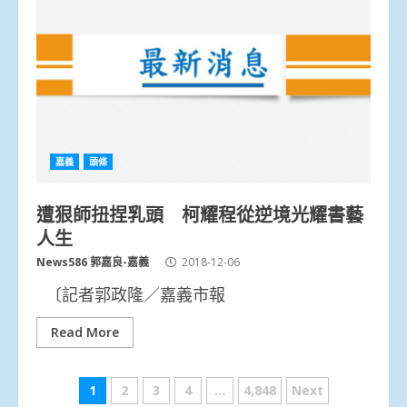
嘉義
頭條
遭狠師扭捏乳頭 柯耀程從逆境光耀書藝
人生
News586 郭嘉良-嘉義
2018-12-06
〔記者郭政隆／嘉義市報
Read More
文
1
2
3
4
...
4,848
Next