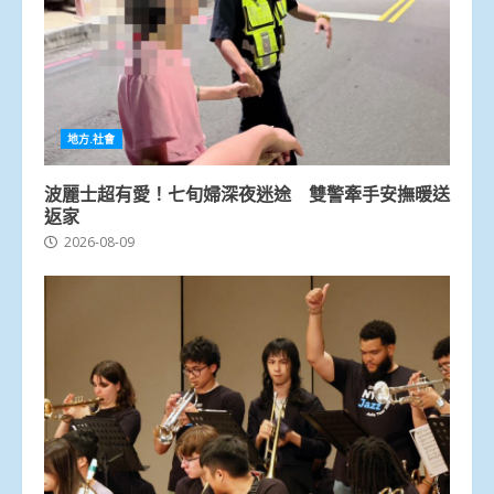
地方.社會
波麗士超有愛！七旬婦深夜迷途 雙警牽手安撫暖送
返家
2026-08-09