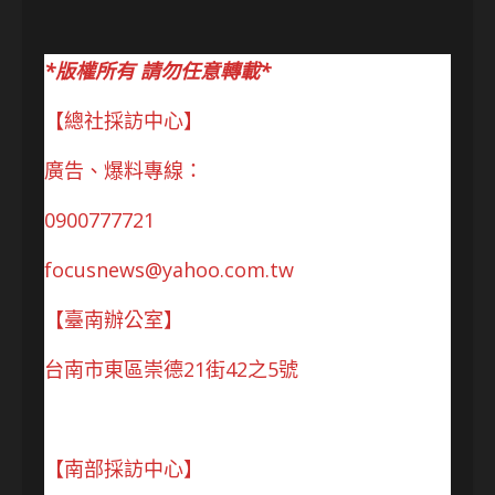
*版權所有 請勿任意轉載*
【總社採訪中心】
廣告、爆料專線：
0900777721
focusnews@yahoo.com.tw
【臺南辦公室】
台南市東區崇德21街42之5號
【南部採訪中心】