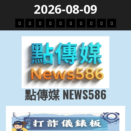
Skip
2026-08-09
to
content
頭
財
地
文
專
娛
政
國
運
生
條
經
方.
教.
題
樂
治
際
動
活
社
科
影
會
技
劇
點傳媒 NEWS586