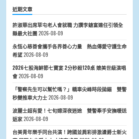
近期文章
許淑華出席草屯老人會就職 力讚李鎗富連任引領全
縣最大社團
2026-08-09
永恆心慈善會攜手各界善心力量 熱血傳愛守護生命
希望
2026-08-09
2026七股海鮮節七寶宴 2分秒殺120桌 媲美世級演唱
會
2026-08-09
「警察先生可以幫忙嗎？」轎車尖峰時段拋錨 雙警
秒變推車大力士
2026-08-09
波麗士超有愛！七旬婦深夜迷途 雙警牽手安撫暖送
返家
2026-08-09
台美青年樂手同台共演！跨國並肩彩排激盪爵士新火