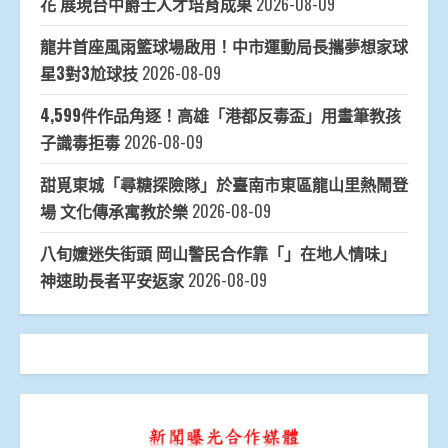
花 展現台中爵士人才培育成果
2026-08-09
龍井首座風雨籃球場啟用！中市運動局長攜夢想家球
星3對3尬球技
2026-08-09
4,599件作品角逐！高雄「港都反毒盃」用畫筆教孩
子識毒拒毒
2026-08-09
甜覓東城「尋糖探險隊」於臺南市東區龍山里熱鬧登
場 文化傳承寓教於樂
2026-08-09
八旬嬤迷失街頭 岡山警民合作靠「」在地人情味」
神速助長者平安返家
2026-08-09