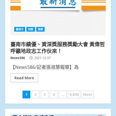
臺南市
財經
頭條
臺南市績優、資深獎服務獎勵大會 黃偉哲
呼籲地政志工作伙來！
News586
2021-12-07
【News586/記者張淑慧報導】為
Read More
文
1
2
3
4
...
4,849
Next
章
分