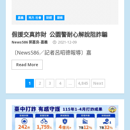
嘉義
地方.社會
財經
頭條
假援交真詐財 公園警耐心解說阻詐騙
News586 郭嘉良-嘉義
2021-12-09
〔News586／記者呂昭德報導〕嘉
Read More
文
1
2
3
4
...
4,845
Next
章
分
頁