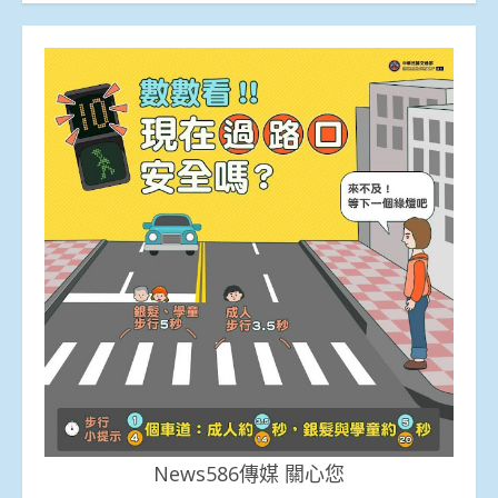
News586傳媒 關心您