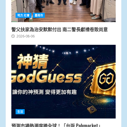
地方.社會
臺南市
警父扶家為治安默默付出 南二警長獻禮卷致尚意
2026-08-06
生活
預測市場熱潮席捲全球！「台版 Polymarket」