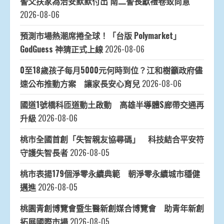
警父扶家為治安默默付出 南二警長獻禮卷致尚意
2026-08-06
預測市場熱潮席捲全球！「台版 Polymarket」
GodGuess 神猜正式上線
2026-08-06
0至18歲孩子每月5000元何時到位？江和樹籲政府儘
速公布推動方案 讓家長安心育兒
2026-08-06
國道1號橋科匝道動土啟動 高雄半導體S廊帶交通再
升級
2026-08-06
桃市全國首創「失智親友協尋碼」 科技結合平安符
守護失智長者
2026-08-05
桃市表揚179個淨零永續典範 朝淨零永續城市穩健
邁進
2026-08-05
桃園青創博覽會暨生醫新創媒合博覽會 助青年新創
拓展國際市場
2026-08-05