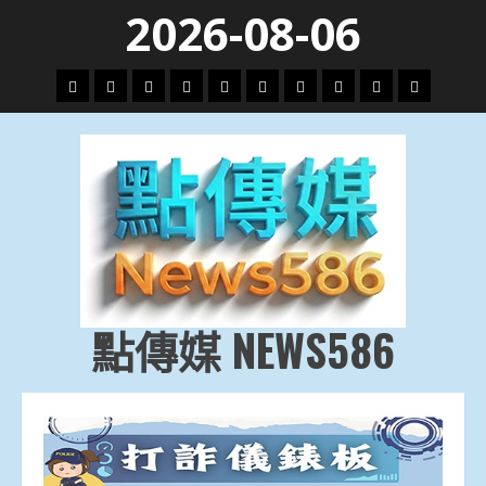
Skip
2026-08-06
to
content
頭
財
地
文
專
娛
政
國
運
生
條
經
方.
教.
題
樂
治
際
動
活
社
科
影
會
技
劇
點傳媒 NEWS586