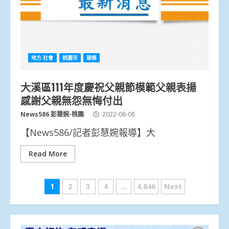
地方.社會
桃園市
頭條
大溪區111年度慶祝父親節模範父親表揚
感謝父親無怨無悔付出
News586 彭慧婉-桃園
2022-08-08
【News586/記者彭慧婉報導】大
Read More
文
1
2
3
4
...
4,846
Next
章
分