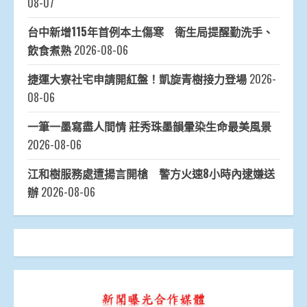
08-07
台中新增115年首例本土傷寒 衛生局提醒勤洗手、
飲食煮熟
2026-08-06
捷運大寮社宅申請開紅盤！凱旋青樹接力登場
2026-
08-06
一筆一墨寫盡人間情 莊秀珠墨韻暈染生命最美風景
2026-08-06
江和樹服務處遭揚言開槍 警方火速8小時內逮嫌送
辦
2026-08-06