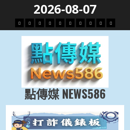
Skip
2026-08-07
to
content
頭
財
地
文
專
娛
政
國
運
生
條
經
方.
教.
題
樂
治
際
動
活
社
科
影
會
技
劇
點傳媒 NEWS586