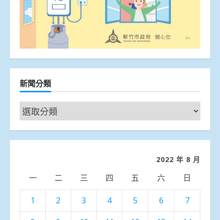
新聞分類
新
聞
分
類
2022 年 8 月
一
二
三
四
五
六
日
1
2
3
4
5
6
7