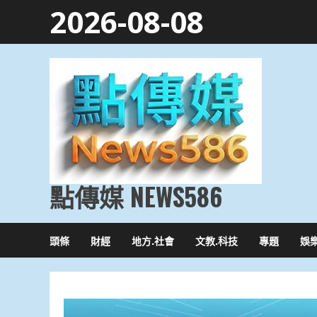
Skip
2026-08-08
to
content
點傳媒 NEWS586
頭條
財經
地方.社會
文教.科技
專題
娛