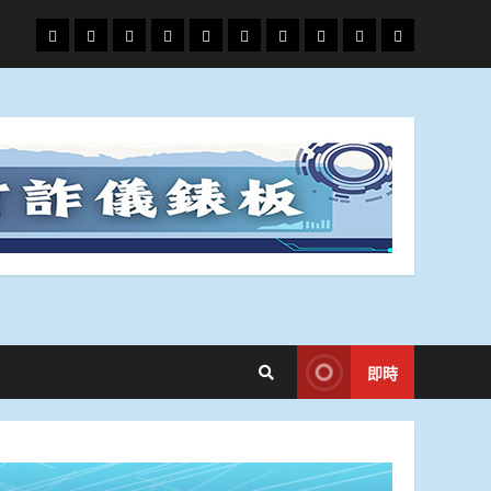
頭
財
地
文
專
娛
政
國
運
生
條
經
方.
教.
題
樂
治
際
動
活
社
科
影
會
技
劇
即時