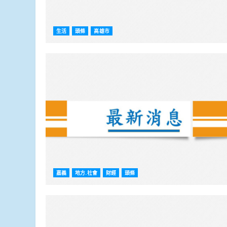
生活
頭條
高雄市
嘉義
地方.社會
財經
頭條