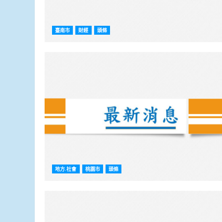
臺南市
財經
頭條
地方.社會
桃園市
頭條