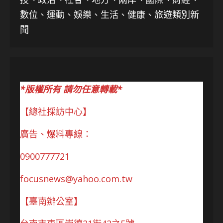
數位、運動、娛樂、生活、健康、旅遊類別新
聞
*版權所有 請勿任意轉載*
【總社採訪中心】
廣告、爆料專線：
0900777721
focusnews@yahoo.com.tw
【臺南辦公室】