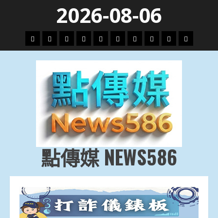
Skip
2026-08-06
to
content
頭
財
地
文
專
娛
政
國
運
生
條
經
方.
教.
題
樂
治
際
動
活
社
科
影
會
技
劇
點傳媒 NEWS586