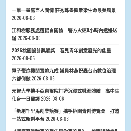
一筆一墨寫盡人間情 莊秀珠墨韻暈染生命最美風景
2026-08-06
江和樹服務處遭揚言開槍 警方火速8小時內逮嫌送
辦
2026-08-06
2026桃園設計獎頒獎 看見青年創意發光的能量
2026-08-06
電子鞭炮機閒置逾九成 議員林燕祝轟台南數位治理
六都倒數
2026-08-06
元智大學攜手亞東醫院打造沉浸式職涯體驗 高中生
化身一日醫護
2026-08-06
「新創千里馬創業競賽」攜手桃園青創博覽會 打造
一站式新創平台
2026-08-06