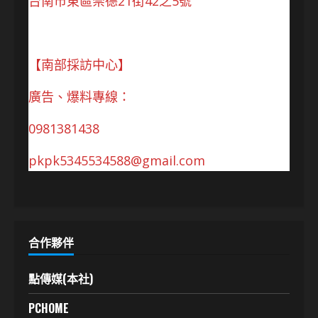
台南市東區崇德21街42之5號
【南部採訪中心】
廣告、爆料專線：
0981381438
pkpk5345534588@gmail.com
合作夥伴
點傳媒(本社)
PCHOME