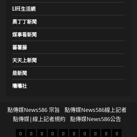
LIFE生活網
奧丁丁新聞
媒事看新聞
蕃薯藤
天天上新聞
是新聞
囔囔社
點傳媒News586 宗旨
點傳媒News586線上記者
點傳媒|線上記者規約
點傳媒News586公告
頭
財
地
文
專
娛
政
國
運
生