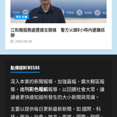
地方.社會
江和樹服務處遭揚言開槍 警方火速8小時內逮嫌送
辦
2026-08-06
點傳媒NEWS586
深入本業的新聞報導，加強篇幅，擴大轄區報
導，
出刊彩色報紙
報導，以回饋社會大眾，讓
讀者更快速知道所發生的大小新聞與常識。
主要以提供每日更新最新新聞
，如:國際、科
技、
政治、社會、地方、兩岸、國際、財經、