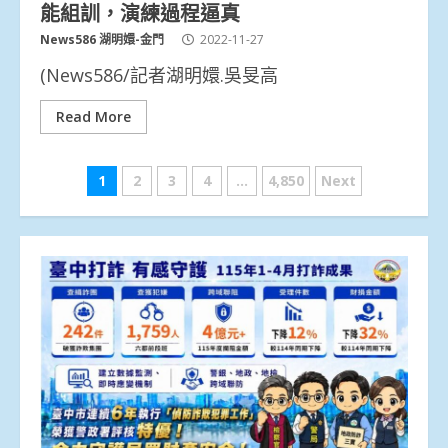
能組訓，演練過程逼真
News586 湖明嬛-金門
2022-11-27
(News586/記者湖明嬛.吳旻高
Read More
文
1
2
3
4
...
4,850
Next
章
分
頁