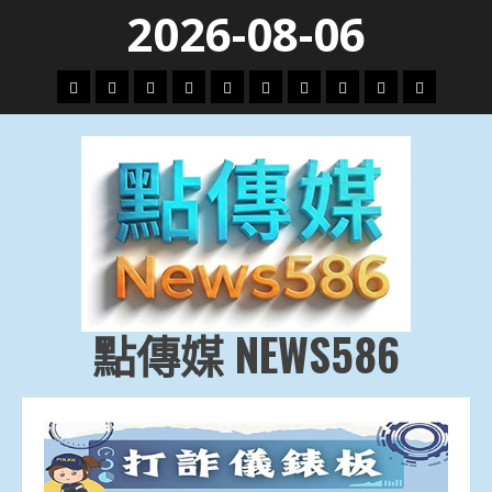
Skip
2026-08-06
to
content
頭
財
地
文
專
娛
政
國
運
生
條
經
方.
教.
題
樂
治
際
動
活
社
科
影
會
技
劇
點傳媒 NEWS586