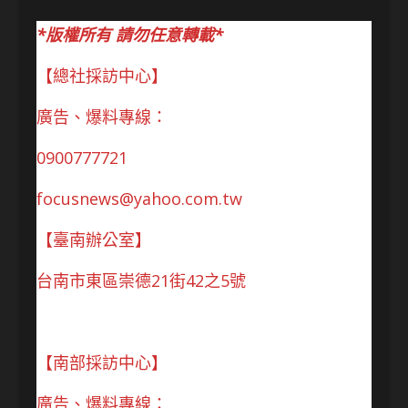
*版權所有 請勿任意轉載*
【總社採訪中心】
廣告、爆料專線：
0900777721
focusnews@yahoo.com.tw
【臺南辦公室】
台南市東區崇德21街42之5號
【南部採訪中心】
廣告、爆料專線：