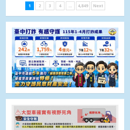
文
1
2
3
4
...
4,849
Next
章
分
頁