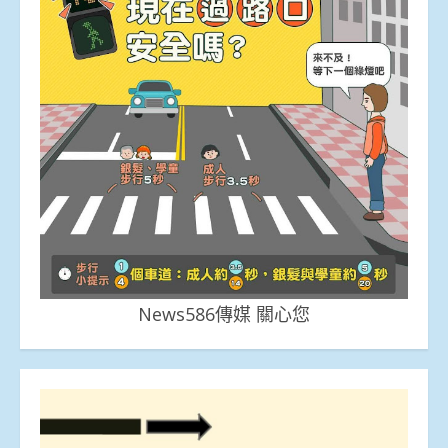
News586傳媒 關心您