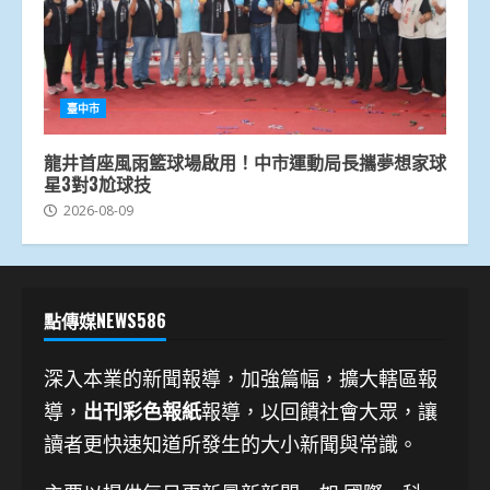
臺中市
龍井首座風雨籃球場啟用！中市運動局長攜夢想家球
星3對3尬球技
2026-08-09
點傳媒NEWS586
深入本業的新聞報導，加強篇幅，擴大轄區報
導，
出刊彩色報紙
報導，以回饋社會大眾，讓
讀者更快速知道所發生的大小新聞與常識。