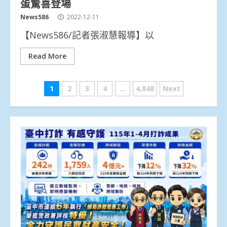
蛋驚喜登場
News586
2022-12-11
【News586/記者張淑慧報導】以
Read More
文
1
2
3
4
...
4,848
Next
章
分
頁