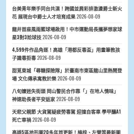
台美青年樂手同台共演！跨國並肩彩排激盪爵士新火
花 展現台中爵士人才培育成果
2026-08-09
龍井首座風雨籃球場啟用！中市運動局長攜夢想家球
星3對3尬球技
2026-08-09
4,599件作品角逐！高雄「港都反毒盃」用畫筆教孩
子識毒拒毒
2026-08-09
甜覓東城「尋糖探險隊」於臺南市東區龍山里熱鬧登
場 文化傳承寓教於樂
2026-08-09
八旬嬤迷失街頭 岡山警民合作靠「」在地人情味」
神速助長者平安返家
2026-08-09
天悲父親節 大貨駕疑疲勞毒駕 迎撞自客車 學甲釀A1
死亡車禍
2026-08-09
高雄5區地形圖20多年首更新！楠梓、左營等最新圖