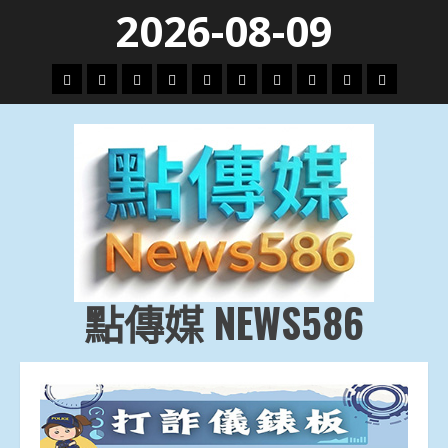
Skip
2026-08-09
to
content
頭
財
地
文
專
娛
政
國
運
生
條
經
方.
教.
題
樂
治
際
動
活
社
科
影
會
技
劇
點傳媒 NEWS586