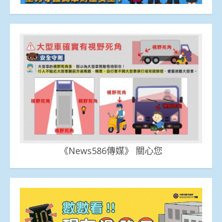
《News586傳媒》 關心您