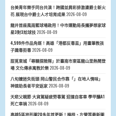
台美青年樂手同台共演！跨國並肩彩排激盪爵士新火
花 展現台中爵士人才培育成果
2026-08-09
龍井首座風雨籃球場啟用！中市運動局長攜夢想家球
星3對3尬球技
2026-08-09
4,599件作品角逐！高雄「港都反毒盃」用畫筆教孩
子識毒拒毒
2026-08-09
甜覓東城「尋糖探險隊」於臺南市東區龍山里熱鬧登
場 文化傳承寓教於樂
2026-08-09
八旬嬤迷失街頭 岡山警民合作靠「」在地人情味」
神速助長者平安返家
2026-08-09
天悲父親節 大貨駕疑疲勞毒駕 迎撞自客車 學甲釀A1
死亡車禍
2026-08-09
高雄5區地形圖20多年首更新！楠梓、左營等最新圖