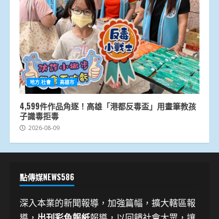
地方.社會
高雄市
4,599件作品角逐！高雄「港都反毒盃」用畫筆教孩
子識毒拒毒
2026-08-09
點傳媒NEWS586
深入本業的新聞報導，加強篇幅，擴大轄區報
導，
出刊彩色報紙
報導，以回饋社會大眾，讓