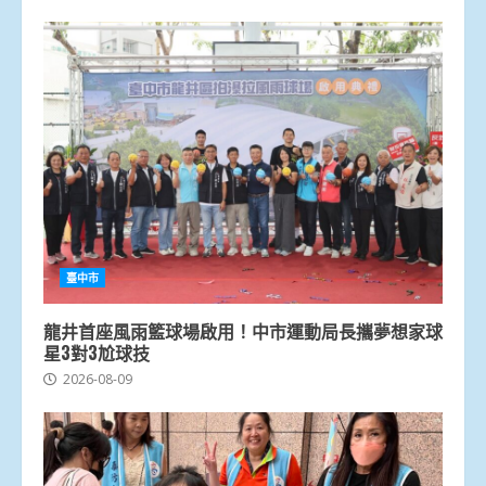
臺中市
龍井首座風雨籃球場啟用！中市運動局長攜夢想家球
星3對3尬球技
2026-08-09