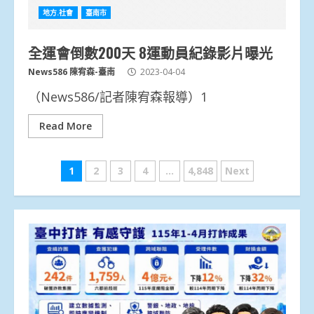
地方.社會
臺南市
全運會倒數200天 8運動員紀錄影片曝光
News586 陳宥森-臺南
2023-04-04
（News586/記者陳宥森報導）1
Read More
文
1
2
3
4
...
4,848
Next
章
分
頁