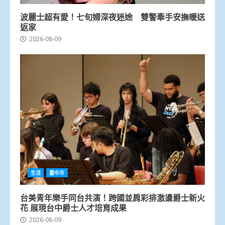
波麗士超有愛！七旬婦深夜迷途 雙警牽手安撫暖送
返家
2026-08-09
生活
臺中市
台美青年樂手同台共演！跨國並肩彩排激盪爵士新火
花 展現台中爵士人才培育成果
2026-08-09