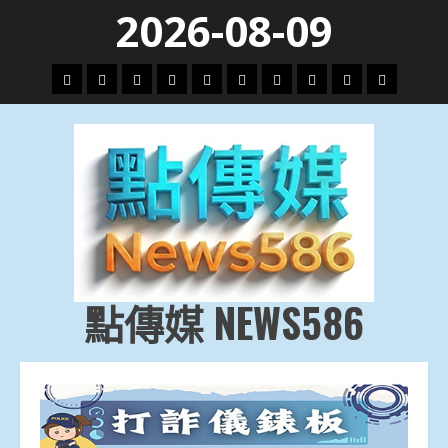
Skip
2026-08-09
to
content
頭
財
地
文
專
娛
政
國
運
生
條
經
方.
教.
題
樂
治
際
動
活
社
科
影
會
技
劇
點傳媒 NEWS586