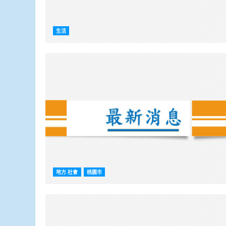
生活
地方.社會
桃園市