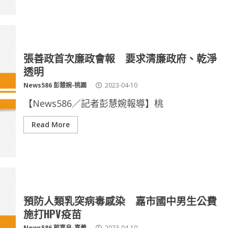
張善政首次廉政會報 要求清廉政府、乾淨
透明
News586 彭慧婉-桃園
2023-04-10
【News586／記者彭慧婉報導】桃
Read More
預防人類乳突病毒感染 嘉市國中男生公費
施打HPV疫苗
News586 郭嘉良-嘉義
2023-04-10