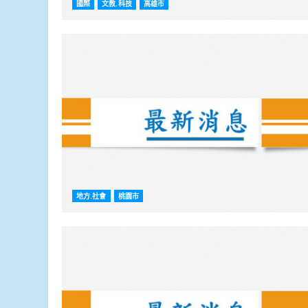
國際
文教.科技
高雄市
地方.社會
桃園市