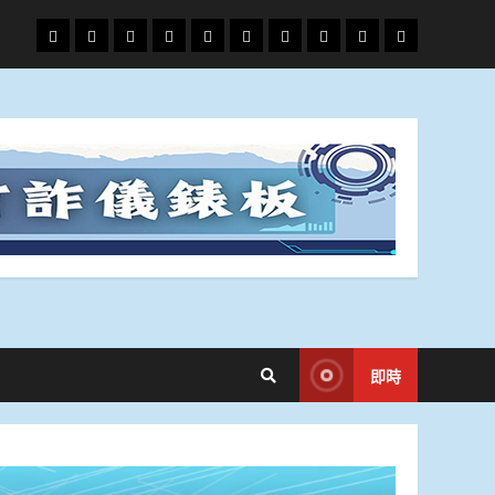
頭
財
地
文
專
娛
政
國
運
生
條
經
方.
教.
題
樂
治
際
動
活
社
科
影
會
技
劇
即時