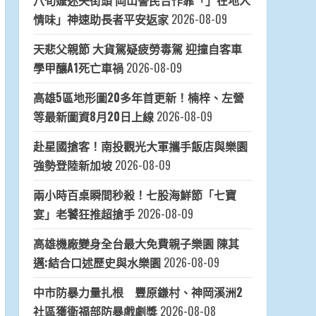
八旬嬤迷失街頭 岡山警民合作靠「」在地人
情味」神速助長者平安返家
2026-08-09
天悲父親節 大貨駕疑疲勞毒駕 迎撞自客車
學甲釀A1死亡車禍
2026-08-09
高雄5區地形圖20多年首更新！楠梓、左營
等最新圖資8月20日上線
2026-08-09
赴星國搶客！南投觀光大軍攜手飯店與樂園
強勢登陸新加坡
2026-08-09
兩小時百桌瞬間秒殺！七股海鮮節「七寶
宴」老饕狂推超搶手
2026-08-09
高雄機廠變身全台最大免費親子樂園 陳其
邁:結合口述歷史與水樂園
2026-08-09
中市防暴力量扎根 豐原鎌村、神岡溪洲2
社區獲衛福部防暴戲劇獎
2026-08-08