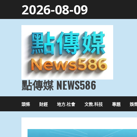
Skip
2026-08-09
to
content
點傳媒 NEWS586
頭條
財經
地方.社會
文教.科技
專題
娛