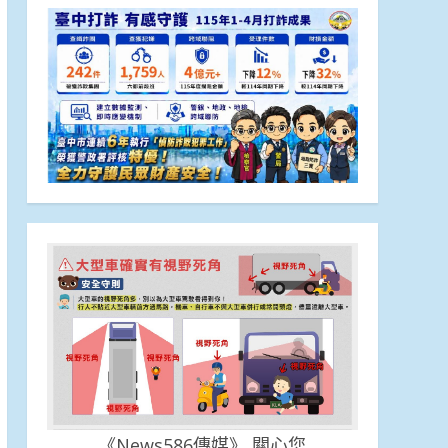
《News586傳媒》 關心您