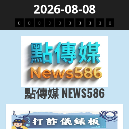
Skip
2026-08-08
to
content
頭
財
地
文
專
娛
政
國
運
生
條
經
方.
教.
題
樂
治
際
動
活
社
科
影
會
技
劇
點傳媒 NEWS586