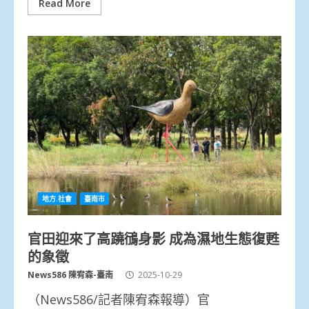
Read More
地方.社會
臺南市
官田迎來了高蹺鴴身影 成為濕地生態復甦
的象徵
News586 陳宥森-臺南
2025-10-29
（News586/記者陳宥森報導）官