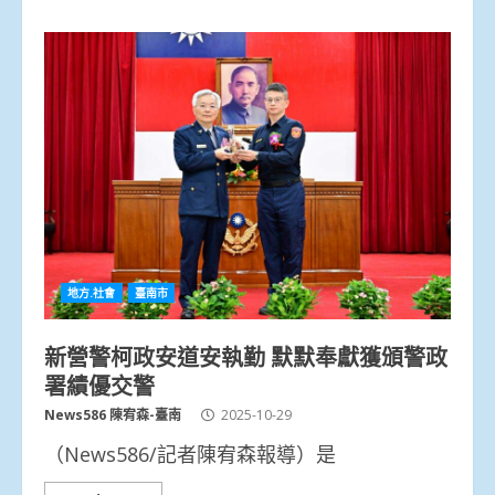
地方.社會
臺南市
新營警柯政安道安執勤 默默奉獻獲頒警政
署績優交警
News586 陳宥森-臺南
2025-10-29
（News586/記者陳宥森報導）是