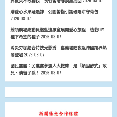
掉皮夾不敢獨找 長竹警暗巷摸黑找回
2026-08-07
購愛心水果疑遇詐 公園警指引識破陷阱守荷包
2026-08-07
統領廣場總動員邀藍迪孩童展開愛心旅程 植栽DIY
種下希望的種子
2026-08-07
消災夯枷結合特技光影秀 嘉義城隍夜巡跨國跨界熱
鬧登場
2026-08-07
國民黨團：民進黨參選人大撒幣 是「類固醇式」政
見、債留子孫！
2026-08-07