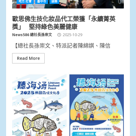
地方.社會
臺中市
頭條
歐思佛生技化妝品代工榮獲「永續菁英
獎」 堅持綠色美麗健康
News586 總社長孫崇文
2025-10-29
【總社長孫崇文、特派記者陳綿娸、陳信
Read More