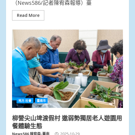
（News586/記者陳宥森報導）臺
Read More
地方.社會
臺南市
柳營尖山埤渡假村 邀弱勢獨居老人遊園用
餐體驗生態
News586 陳宥森-臺南
2025-10-29