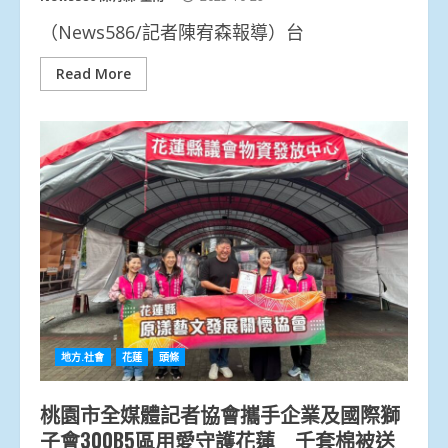
（News586/記者陳宥森報導）台
Read More
地方.社會
花蓮
頭條
桃園市全媒體記者協會攜手企業及國際獅
子會300B5區用愛守護花蓮 千套棉被送