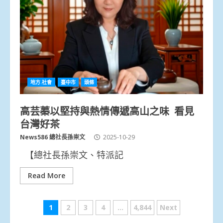
地方.社會
臺中市
頭條
高芸蓁以堅持與熱情傳遞高山之味 看見
台灣好茶
News586 總社長孫崇文
2025-10-29
【總社長孫崇文、特派記
Read More
文
1
2
3
4
...
4,844
Next