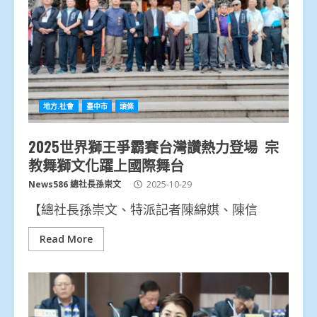
地方.社會
臺中市
頭條
2025世界獅王爭霸賽台灣讚熱力登場 宗
教舞獅文化躍上國際舞台
News586 總社長孫崇文
2025-10-29
【總社長孫崇文、特派記者陳綿娸、陳信
Read More