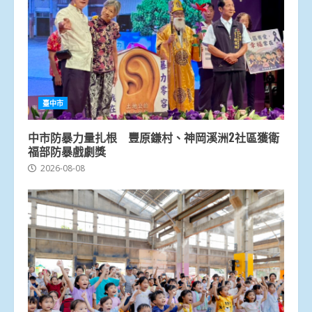
臺中市
中市防暴力量扎根 豐原鎌村、神岡溪洲2社區獲衛
福部防暴戲劇獎
2026-08-08