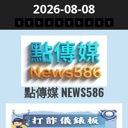
Skip
2026-08-08
to
content
頭
財
地
文
專
娛
政
國
運
生
條
經
方.
教.
題
樂
治
際
動
活
社
科
影
會
技
劇
點傳媒 NEWS586