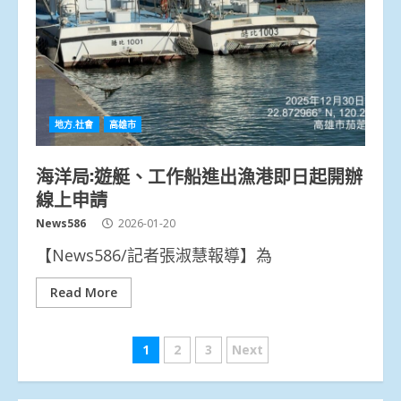
地方.社會
高雄市
海洋局:遊艇、工作船進出漁港即日起開辦
線上申請
News586
2026-01-20
【News586/記者張淑慧報導】為
Read More
文
1
2
3
Next
章