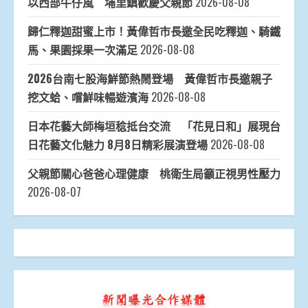
以西部牛仔風 埔里鎮歡慶父親節
2026-08-08
歸仁釋迦甜蜜上市！黃偉哲市長邀全民吃釋迦、騎鐵
馬、果園採果一次滿足
2026-08-08
2026台南七股海鮮節熱鬧登場 黃偉哲市長邀親子
挖文蛤、嚐鮮味暢遊濱海
2026-08-08
日本花藝大師梅垣稔抵台交流 「花見日和」展現台
日花藝文化魅力 8月8日精彩展演登場
2026-08-08
父親節關心爸爸心理健康 桃衛生局籲正視男性壓力
2026-08-07