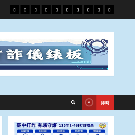
頭
財
地
文
專
娛
政
國
運
生
條
經
方.
教.
題
樂
治
際
動
活
社
科
影
會
技
劇
即時