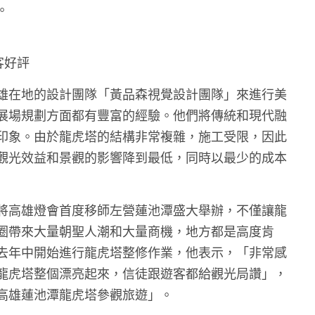
。
客好評
雄在地的設計團隊「黃品森視覺設計團隊」來進行美
展場規劃方面都有豐富的經驗。他們將傳統和現代融
印象。由於龍虎塔的結構非常複雜，施工受限，因此
觀光效益和景觀的影響降到最低，同時以最少的成本
將高雄燈會首度移師左營蓮池潭盛大舉辦，不僅讓龍
圈帶來大量朝聖人潮和大量商機，地方都是高度肯
去年中開始進行龍虎塔整修作業，他表示，「非常感
龍虎塔整個漂亮起來，信徒跟遊客都給觀光局讚」，
高雄蓮池潭龍虎塔參觀旅遊」。