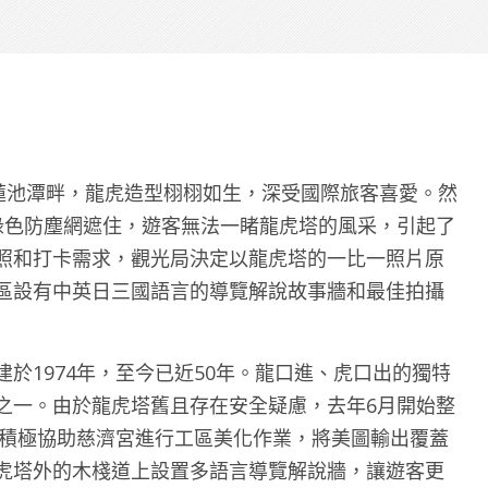
位於蓮池潭畔，龍虎造型栩栩如生，深受國際旅客喜愛。然
綠色防塵網遮住，遊客無法一睹龍虎塔的風采，引起了
照和打卡需求，觀光局決定以龍虎塔的一比一照片原
區設有中英日三國語言的導覽解說故事牆和最佳拍攝
於1974年，至今已近50年。龍口進、虎口出的獨特
之一。由於龍虎塔舊且存在安全疑慮，去年6月開始整
局積極協助慈濟宮進行工區美化作業，將美圖輸出覆蓋
虎塔外的木棧道上設置多語言導覽解說牆，讓遊客更