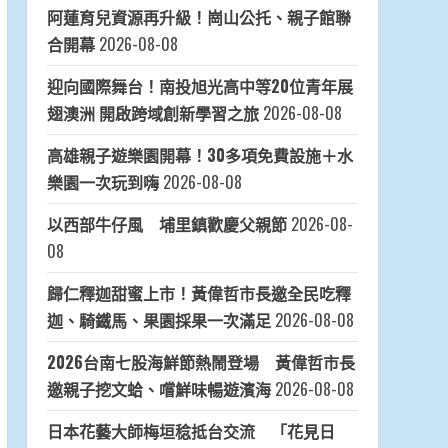
阿蓮育兒資源再升級！崗山公托、親子館聯
合開幕
2026-08-08
迎向國際舞台！南投旭光高中等20位青年展
翅澳洲 開啟跨域創新學習之旅
2026-08-08
高雄親子遊樂園開幕！30多項免費設施＋水
樂園一次玩到嗨
2026-08-08
以西部牛仔風 埔里鎮歡慶父親節
2026-08-
08
歸仁釋迦甜蜜上市！黃偉哲市長邀全民吃釋
迦、騎鐵馬、果園採果一次滿足
2026-08-08
2026台南七股海鮮節熱鬧登場 黃偉哲市長
邀親子挖文蛤、嚐鮮味暢遊濱海
2026-08-08
日本花藝大師梅垣稔抵台交流 「花見日