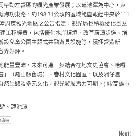
同帶動左營區的觀光產業發展；以蓮池潭為中心，東
功東路，約198.31公頃的區域範圍報經中央於111
池潭周遭觀光地區之公告指定，觀光局也積極優化景區
元整建工程經費，包括優化水岸環境、改善環潭步道、增
增設兒童公園主題式共融遊具設施等，積極營造新
各界好評。
地能量豐沛，未來可進一步結合在地文史協會、哈囉
畫」（鳳山縣舊城）、眷村文化園區，以及洲仔濕
自然生態及多元文化，觀光發展潛力可期。(圖/高雄市
旅遊、蓮池潭
雄旅遊
Next: