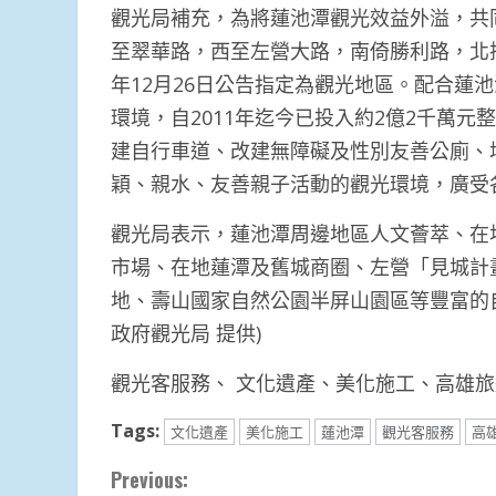
觀光局補充，為將蓮池潭觀光效益外溢，共
至翠華路，西至左營大路，南倚勝利路，北抵海
年12月26日公告指定為觀光地區。配合蓮
環境，自2011年迄今已投入約2億2千萬
建自行車道、改建無障礙及性別友善公廁、
穎、親水、友善親子活動的觀光環境，廣受
觀光局表示，蓮池潭周邊地區人文薈萃、在
市場、在地蓮潭及舊城商圈、左營「見城計
地、壽山國家自然公園半屏山園區等豐富的
政府觀光局 提供)
觀光客服務、 文化遺產、美化施工、高雄
Tags:
文化遺產
美化施工
蓮池潭
觀光客服務
高
Continue
Previous: