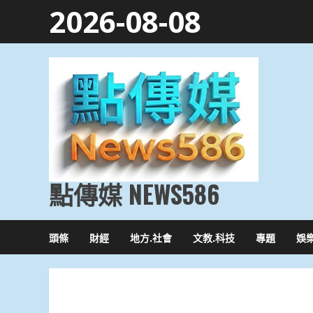
Skip
2026-08-08
to
content
點傳媒 NEWS586
頭條
財經
地方.社會
文教.科技
專題
娛