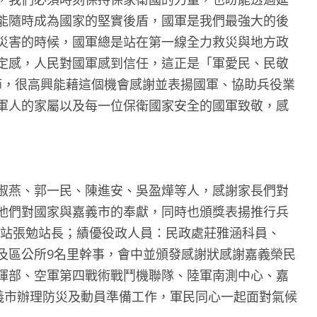
能隨時成為國家的堅實後盾，國軍是我們最強大的後
災害的時候，國軍總是站在第一線全力救災與地方政
定感，人民對國軍感到信任，這正是「軍愛民、民敬
節，很高興能藉這個機會感謝並表揚國軍、協助兵役業
軍人的家屬以及每一位保衛國家安全的國軍致敬，感
淑燕、郭一民、陳進安、吳盈燁等人，感謝家長們對
他們對國家與嘉義市的奉獻，同時也頒獎表揚推行兵
務站張勉站長；績優役政人員：民政處莊雅涵科員、
及區公所9名里幹事，會中並頒發感謝狀感謝嘉義榮民
揮部、空軍第四戰術戰鬥機聯隊、陸軍南測中心、嘉
嘉義市辦理防災及動員準備工作，軍民同心一起面對氣候