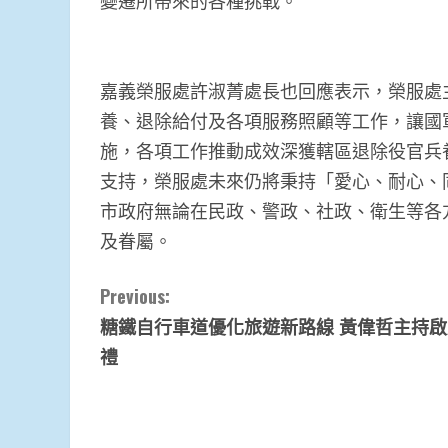
變遷所帶來的各種挑戰。
嘉義榮服處許淑菁處長也回應表示，榮服處
養、退除給付及各項服務照顧等工作，讓國
施，各項工作推動成效深獲轄區退除役官兵
支持，榮服處未來仍將秉持「愛心、耐心、
市政府無論在民政、警政、社政、衛生等各
及眷屬。
Continue
Previous:
糖鐵自行車道優化旅遊新路線 黃偉哲主持
Reading
禮