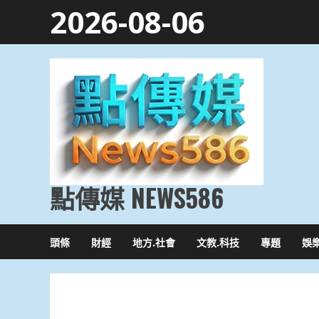
Skip
2026-08-06
to
content
點傳媒 NEWS586
頭條
財經
地方.社會
文教.科技
專題
娛