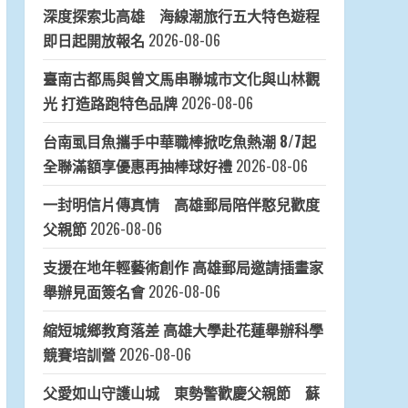
深度探索北高雄 海線潮旅行五大特色遊程
即日起開放報名
2026-08-06
臺南古都馬與曾文馬串聯城市文化與山林觀
光 打造路跑特色品牌
2026-08-06
台南虱目魚攜手中華職棒掀吃魚熱潮 8/7起
全聯滿額享優惠再抽棒球好禮
2026-08-06
一封明信片傳真情 高雄郵局陪伴憨兒歡度
父親節
2026-08-06
支援在地年輕藝術創作 高雄郵局邀請插畫家
舉辦見面簽名會
2026-08-06
縮短城鄉教育落差 高雄大學赴花蓮舉辦科學
競賽培訓營
2026-08-06
父愛如山守護山城 東勢警歡慶父親節 蘇