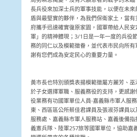
長兵役來加深士兵的軍事技能，以便在未來
盾與最堅實的夥伴，為我們保衛家土，當有
府攜手迅速確實復原家園，國軍帶給人民安
軍」的精神體現；3/1日是一年一度的兵役
務的同仁以及模範徵眷，並代表市民向所有
謝有您們成為安定民心的重要力量。
黃市長也特別頒獎表揚模範徵屬方麗芳、巫
於子女選擇軍職、服義務役的支持，更感謝
役業務有功國軍單位人員-嘉義縣市軍人服
東、西區區公所蔡佳君課員及張淑芬課員以
服務處、嘉義縣市軍人服務站、嘉義後備指
義憲兵隊、陸軍257旅等國軍單位，協助