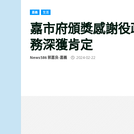
嘉義
生活
嘉市府頒獎感謝役
務深獲肯定
News586 郭嘉良-嘉義
2024-02-22