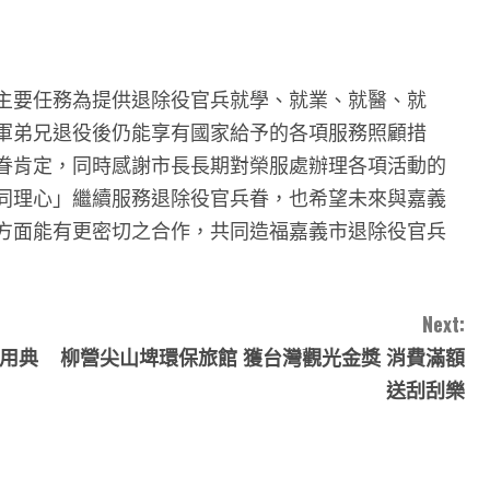
主要任務為提供退除役官兵就學、就業、就醫、就
軍弟兄退役後仍能享有國家給予的各項服務照顧措
眷肯定，同時感謝市長長期對榮服處辦理各項活動的
同理心」繼續服務退除役官兵眷，也希望未來與嘉義
方面能有更密切之合作，共同造福嘉義市退除役官兵
Next:
啟用典
柳營尖山埤環保旅館 獲台灣觀光金獎 消費滿額
送刮刮樂