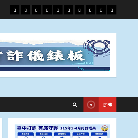
頭
財
地
文
專
娛
政
國
運
生
條
經
方.
教.
題
樂
治
際
動
活
社
科
影
會
技
劇
即時