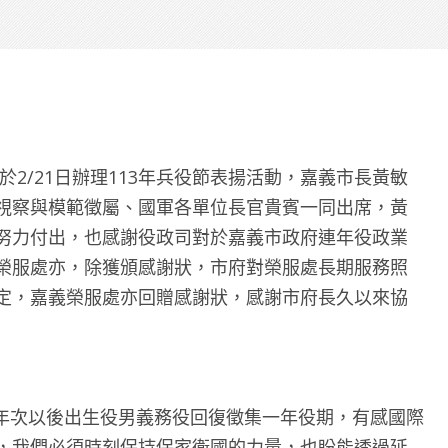
於2/21日辦理113年兵役節表揚活動，嘉義市長黃敏
視察與模範徵屬、國軍各單位長官貴賓一同出席，黃
努力付出，也感謝役政司對於嘉義市政府連年役政業
榮服處亦，除獲頒感謝狀，市府對榮服處長期服務照
定，嘉義榮服處亦回贈感謝狀，感謝市府長久以來協
94年次以後出生役男義務役回復徵集一年役期，有感國際
，我們必須時刻保持保家衛國的力量，也盼能透過延