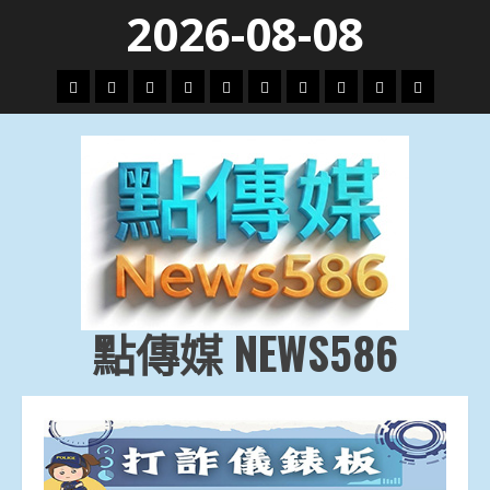
Skip
2026-08-08
to
content
頭
財
地
文
專
娛
政
國
運
生
條
經
方.
教.
題
樂
治
際
動
活
社
科
影
會
技
劇
點傳媒 NEWS586