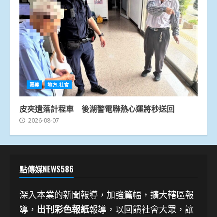
嘉義
地方.社會
皮夾遺落計程車 後湖警電聯熱心運將秒送回
2026-08-07
點傳媒NEWS586
深入本業的新聞報導，加強篇幅，擴大轄區報
導，
出刊彩色報紙
報導，以回饋社會大眾，讓