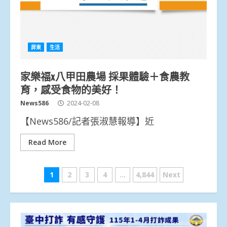
屏東
生活
家樂福x八甲田農場 採果體驗＋食農教
育，感受食物的美好！
News586
2024-02-08
【News586/記者張淑慧報導】近
Read More
文
1
2
3
4
...
4,844
Next
章
分