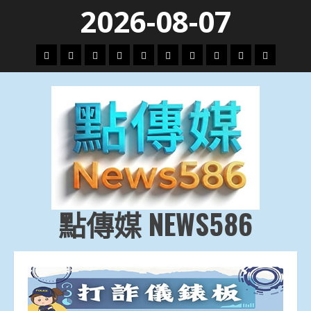
Skip
2026-08-07
to
content
頭
財
地
文
專
娛
政
國
運
生
條
經
方.
教.
題
樂
治
際
動
活
社
科
影
會
技
劇
點傳媒 NEWS586