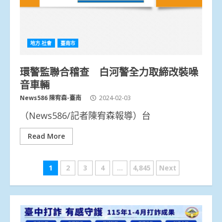
地方.社會
臺南市
環警監聯合稽查 白河警全力取締改裝噪
音車輛
News586 陳宥森-臺南
2024-02-03
（News586/記者陳宥森報導）台
Read More
文
1
2
3
4
...
4,845
Next
章
分