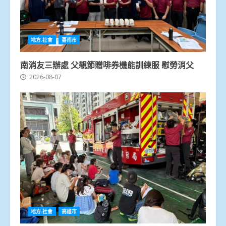
地方.社會
臺南市
南消友三辦處 父親節贈啡券機能訓練服 慰勞消父
2026-08-07
地方.社會
高雄市