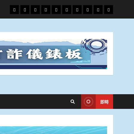
頭
財
地
文
專
娛
政
國
運
生
條
經
方.
教.
題
樂
治
際
動
活
社
科
影
會
技
劇
即時