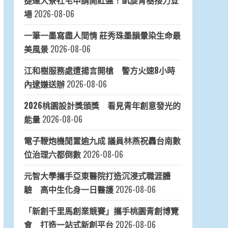
捷運大寮社宅申請開紅盤！凱旋青樹接力登
場
2026-08-06
一筆一墨寫盡人間情 莊秀珠墨韻暈染生命最
美風景
2026-08-06
江和樹服務處遭揚言開槍 警方火速8小時
內逮嫌送辦
2026-08-06
2026桃園設計獎頒獎 看見青年創意發光的
能量
2026-08-06
電子鞭炮機閒置逾九成 議員林燕祝轟台南數
位治理六都倒數
2026-08-06
元智大學攜手亞東醫院打造沉浸式職涯體
驗 高中生化身一日醫護
2026-08-06
「新創千里馬創業競賽」攜手桃園青創博覽
會 打造一站式新創平台
2026-08-06