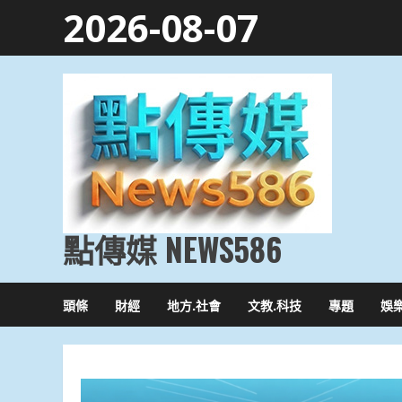
Skip
2026-08-07
to
content
點傳媒 NEWS586
頭條
財經
地方.社會
文教.科技
專題
娛