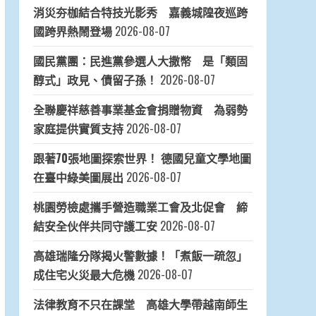
消災夯枷結合特技光影秀 嘉義城隍夜巡跨
國跨界熱鬧登場
2026-08-07
國民黨團：民進黨參選人大撒幣 是「類固
醇式」政見、債留子孫！
2026-08-07
全聯慶祥慈善事業基金會捐贈物資 為弱勢
家庭提供實質支持
2026-08-07
跟著70張地圖探索世界！ 德國兒童文學地圖
在臺中綠美圖展出
2026-08-07
桃園勞檢處攜手營造職業工會及北促會 締
結安全伙伴共同守護工安
2026-08-07
高雄瑞隆分隊揭火警數據！「煮飯一疏忽」
成住宅火災最大危機
2026-08-07
法律教育不只在課堂 高雄大學帶越南師生