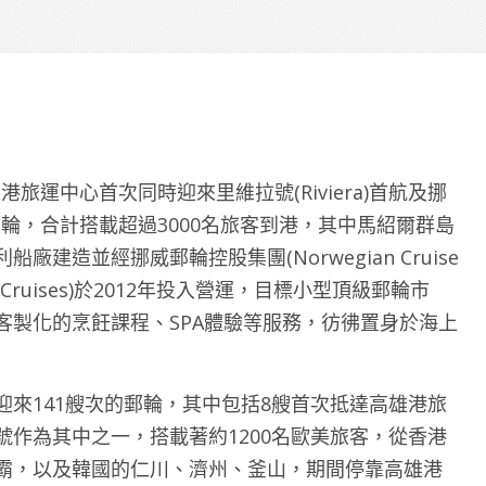
雄港旅運中心首次同時迎來里維拉號(Riviera)首航及挪
豪華國際郵輪，合計搭載超過3000名旅客到港，其中馬紹爾群島
造並經挪威郵輪控股集團(Norwegian Cruise
eania Cruises)於2012年投入營運，目標小型頂級郵輪市
客製化的烹飪課程、SPA體驗等服務，彷彿置身於海上
來141艘次的郵輪，其中包括8艘首次抵達高雄港旅
作為其中之一，搭載著約1200名歐美旅客，從香港
霸，以及韓國的仁川、濟州、釜山，期間停靠高雄港