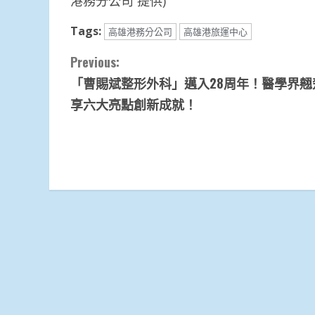
港務分公司 提供)
Tags:
高雄港務分公司
高雄港旅運中心
Continue
Previous:
「曹賜斌整形外科」邁入28周年！醫學界翹
Reading
享六大亮點創新成就！