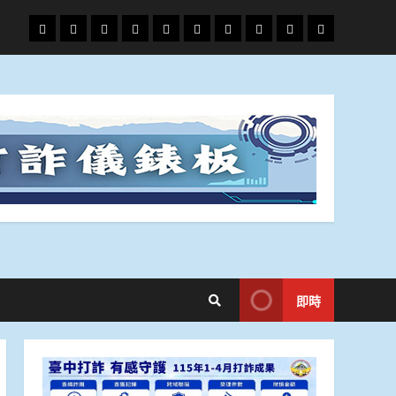
頭
財
地
文
專
娛
政
國
運
生
條
經
方.
教.
題
樂
治
際
動
活
社
科
影
會
技
劇
即時