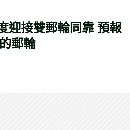
度迎接雙郵輪同靠 預報
次的郵輪