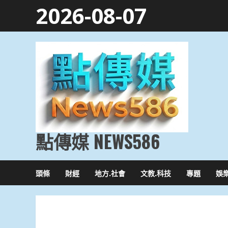
Skip
2026-08-07
to
content
點傳媒 NEWS586
頭條
財經
地方.社會
文教.科技
專題
娛