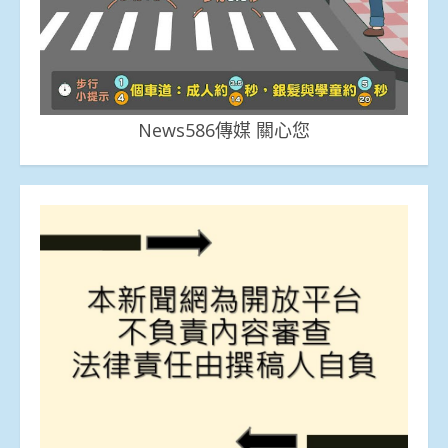
News586傳媒 關心您