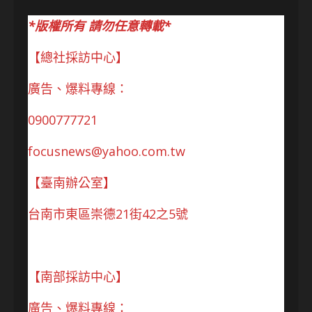
*版權所有 請勿任意轉載*
【總社採訪中心】
廣告、爆料專線：
0900777721
focusnews@yahoo.com.tw
【臺南辦公室】
台南市東區崇德21街42之5號
【南部採訪中心】
廣告、爆料專線：