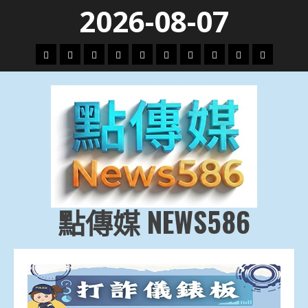
Skip
2026-08-07
to
content
頭
財
地
文
專
娛
政
國
運
生
條
經
方.
教.
題
樂
治
際
動
活
社
科
影
會
技
劇
點傳媒 NEWS586