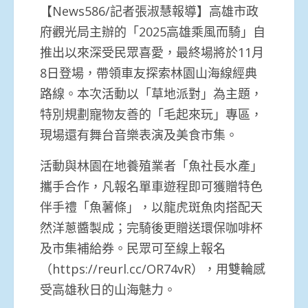
【News586/記者張淑慧報導】高雄市政
府觀光局主辦的「2025高雄乘風而騎」自
推出以來深受民眾喜愛，最終場將於11月
8日登場，帶領車友探索林園山海線經典
路線。本次活動以「草地派對」為主題，
特別規劃寵物友善的「毛起來玩」專區，
現場還有舞台音樂表演及美食市集。
活動與林園在地養殖業者「魚社長水產」
攜手合作，凡報名單車遊程即可獲贈特色
伴手禮「魚薯條」，以龍虎斑魚肉搭配天
然洋蔥醬製成；完騎後更贈送環保咖啡杯
及市集補給券。民眾可至線上報名
（https://reurl.cc/OR74vR），用雙輪感
受高雄秋日的山海魅力。