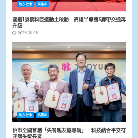
地方.社會
高雄市
國道1號橋科匝道動土啟動 高雄半導體S廊帶交通再
升級
2026-08-06
地方.社會
桃園市
桃市全國首創「失智親友協尋碼」 科技結合平安符
守護失智長者