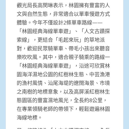
觀光局長高閔琳表示，林園擁有豐富的人
文與自然生態，非常適合以單車慢遊方式
體驗。今年不僅設計2條單車路線——
「林園經典海線單車遊」、「人文古蹟探
索線」，更結合「毛起來玩」的草地派
對，歡迎民眾騎單車、帶毛小孩出來聽音
樂吹吹風。其中，適合親子騎乘的路線一
「林園經典海線單車遊」，沿途可欣賞林
園海洋濕地公園的紅樹林生態、中芸漁港
的漁村風情、汕尾海堤的遼闊海景、市境
之南樹的地標意象，以及高屏溪紅樹林生
態園區的豐富濕地風光，全長約8公里，
在專業領騎老師的帶領下，輕鬆遊遍林園
海線地標。