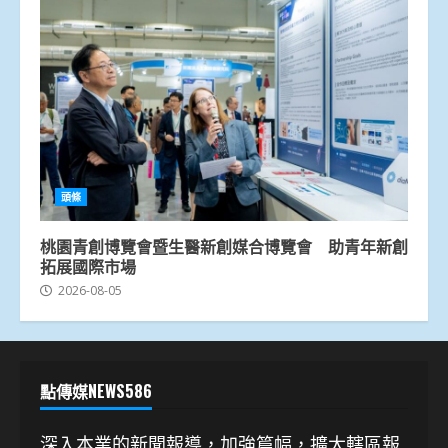
頭條
桃園青創博覽會暨生醫新創媒合博覽會 助青年新創
拓展國際市場
2026-08-05
點傳媒NEWS586
深入本業的新聞報導，加強篇幅，擴大轄區報