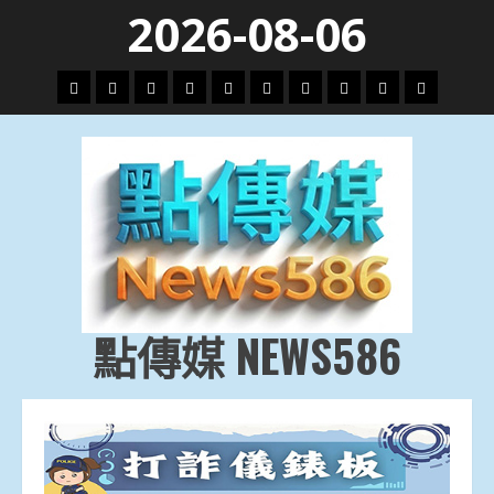
Skip
2026-08-06
to
content
頭
財
地
文
專
娛
政
國
運
生
條
經
方.
教.
題
樂
治
際
動
活
社
科
影
會
技
劇
點傳媒 NEWS586