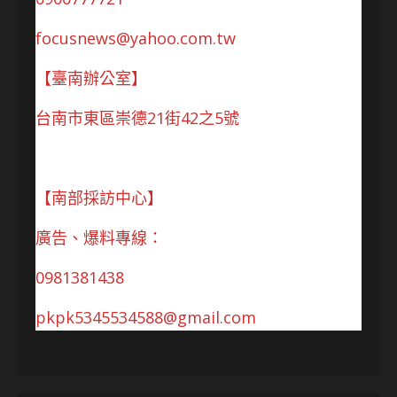
focusnews@yahoo.com.tw
【臺南辦公室】
台南市東區崇德21街42之5號
【南部採訪中心】
廣告、爆料專線：
0981381438
pkpk5345534588@gmail.com