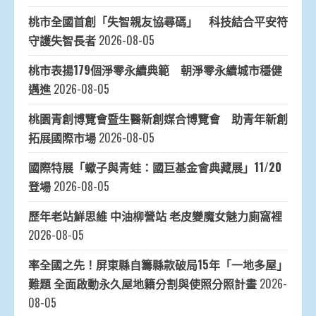
桃市全國首創「失智親友協尋碼」 科技結合平安符
守護失智長者
2026-08-05
桃市表揚179個淨零永續典範 朝淨零永續城市穩健
邁進
2026-08-05
桃園青創博覽會暨生醫新創媒合博覽會 助青年新創
拓展國際市場
2026-08-05
國際特展「蠍子與青蛙：國巨基金會典藏展」11/20
登場
2026-08-05
歷年老站鮮思維 中油柳營站 老皮變魔女魅力廁窩裡
2026-08-05
率全國之先！屏東縣自籌縣款破局15年「一地多屋」
難題 全面啟動永久屋地籍分割與使照分照計畫
2026-
08-05