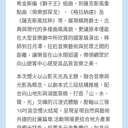
希金斯編《獅子王》組曲，到薩克斯風重
點曲〈俱樂部探戈〉、《格拉納達》及
《薩克斯風炫粹》等，展現橫跨爵士、古
典與現代的多樣曲風風貌，更讓原本僅能
在大型音樂廳中所欣賞的國家級演出，移
師到日月潭，拉近音樂藝術與民眾之間的
距離，讓樂音在山水間迴盪，帶領觀眾於
向山遊客中心感受高品質音樂之美。
本次煙火以山影天光為主題，融合音樂與
光影為概念，以劇本式三段結構推進，配
合向山地形與湖面景緻，打造「山、水、
聲、光」交織的沉浸式體驗，壓軸以三發
16吋高空煙火結尾，呈現呈現自然與藝術
共譜的壯麗篇章;活動現場更結合地方產業
與觀光特色，設置多元市集攤位，包含日