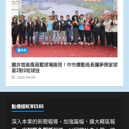
臺中市
龍井首座風雨籃球場啟用！中市運動局長攜夢想家球
星3對3尬球技
2026-08-09
點傳媒NEWS586
深入本業的新聞報導，加強篇幅，擴大轄區報