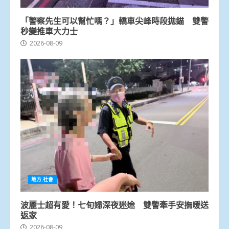
「警察先生可以幫忙嗎？」轎車尖峰時段拋錨 雙警
秒變推車大力士
2026-08-09
地方.社會
波麗士超有愛！七旬婦深夜迷途 雙警牽手安撫暖送
返家
2026-08-09