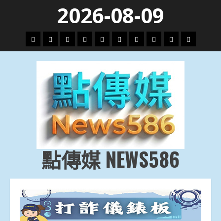
Skip
2026-08-09
to
content
頭
財
地
文
專
娛
政
國
運
生
條
經
方.
教.
題
樂
治
際
動
活
社
科
影
會
技
劇
點傳媒 NEWS586