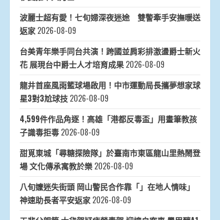
波麗士超有愛！七旬婦深夜迷途 雙警牽手安撫暖送
返家
2026-08-09
台美青年樂手同台共演！跨國並肩彩排激盪爵士新火
花 展現台中爵士人才培育成果
2026-08-09
龍井首座風雨籃球場啟用！中市運動局長攜夢想家球
星3對3尬球技
2026-08-09
4,599件作品角逐！高雄「港都反毒盃」用畫筆教孩
子識毒拒毒
2026-08-09
甜覓東城「尋糖探險隊」於臺南市東區龍山里熱鬧登
場 文化傳承寓教於樂
2026-08-09
八旬嬤迷失街頭 岡山警民合作靠「」在地人情味」
神速助長者平安返家
2026-08-09