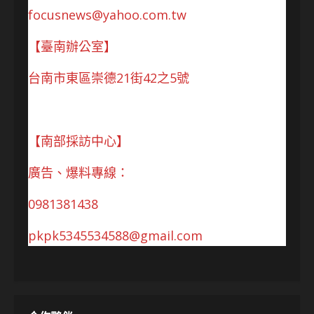
focusnews@yahoo.com.tw
【臺南辦公室】
台南市東區崇德21街42之5號
【南部採訪中心】
廣告、爆料專線：
0981381438
pkpk5345534588@gmail.com