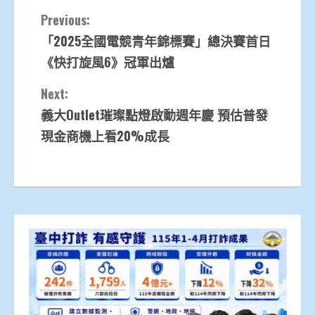
Continue
Previous:
「2025全國電競青年錦標賽」總決賽首日
Reading
《快打旋風6》冠軍出爐
Next:
義大Outlet璀璨點燈啟動週年慶 預估普發
現金商機上看20%成長