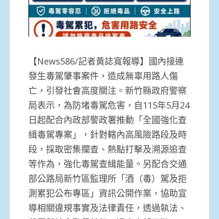
【News586/記者黃誌寬報導】國內接連
發生毒駕肇事案件，造成無辜用路人傷
亡，引發社會高度關注。新竹縣政府警察
局表示，為防堵毒駕危害，自115年5月24
日起配合內政部警政署推動「全國強化查
緝毒駕專案」，針對轄內高風險路段及時
段，採取密集攔查、熱點打擊及溯源追查
等作為，強化毒駕查緝能量。另配合交通
部公路局新竹區監理所「酒（毒）駕及拒
測累犯公布專區」資訊公開作業，協助宣
導相關違規事實及法律責任，透過執法、