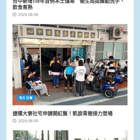
台中新增115年首例本土傷寒 衛生局提醒勤洗手、
飲食煮熟
2026-08-06
地方.社會
捷運大寮社宅申請開紅盤！凱旋青樹接力登場
2026-08-06