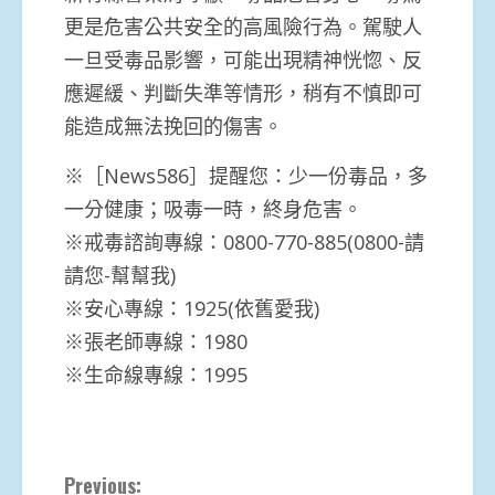
更是危害公共安全的高風險行為。駕駛人
一旦受毒品影響，可能出現精神恍惚、反
應遲緩、判斷失準等情形，稍有不慎即可
能造成無法挽回的傷害。
※［News586］提醒您：少一份毒品，多
一分健康；吸毒一時，終身危害。
※戒毒諮詢專線：0800-770-885(0800-請
請您-幫幫我)
※安心專線：1925(依舊愛我)
※張老師專線：1980
※生命線專線：1995
Continue
Previous: