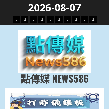
Skip
2026-08-07
to
content
頭
財
地
文
專
娛
政
國
運
生
條
經
方.
教.
題
樂
治
際
動
活
社
科
影
會
技
劇
點傳媒 NEWS586