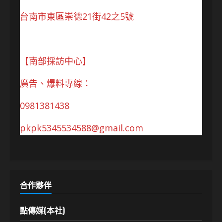
台南市東區崇德21街42之5號
【南部採訪中心】
廣告、爆料專線：
0981381438
pkpk5345534588@gmail.com
合作夥伴
點傳媒(本社)