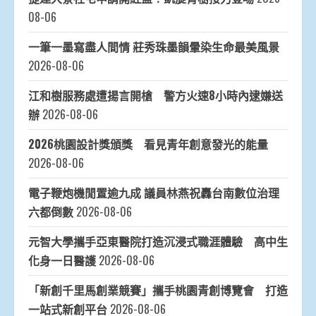
08-06
一筆一墨寫盡人間情 莊秀珠墨韻暈染生命最美風景
2026-08-06
江和樹服務處遭揚言開槍 警方火速8小時內逮嫌送
辦
2026-08-06
2026桃園設計獎頒獎 看見青年創意發光的能量
2026-08-06
電子鞭炮機閒置逾九成 議員林燕祝轟台南數位治理
六都倒數
2026-08-06
元智大學攜手亞東醫院打造沉浸式職涯體驗 高中生
化身一日醫護
2026-08-06
「新創千里馬創業競賽」攜手桃園青創博覽會 打造
一站式新創平台
2026-08-06