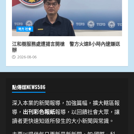
地方.社會
江和樹服務處遭揚言開槍 警方火速8小時內逮嫌送
辦
2026-08-06
點傳媒NEWS586
深入本業的新聞報導，加強篇幅，擴大轄區報
導，
出刊彩色報紙
報導，以回饋社會大眾，讓
讀者更快速知道所發生的大小新聞與常識。