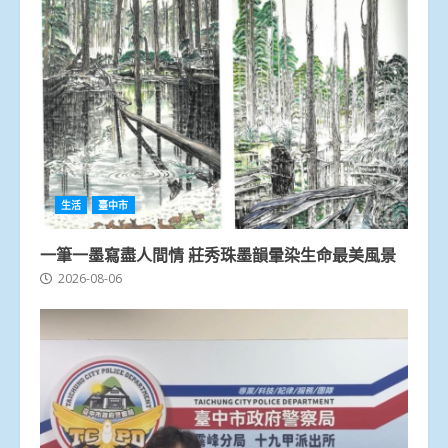
生活
臺中市
一筆一墨寫盡人間情 莊秀珠墨韻暈染生命最美風景
2026-08-06