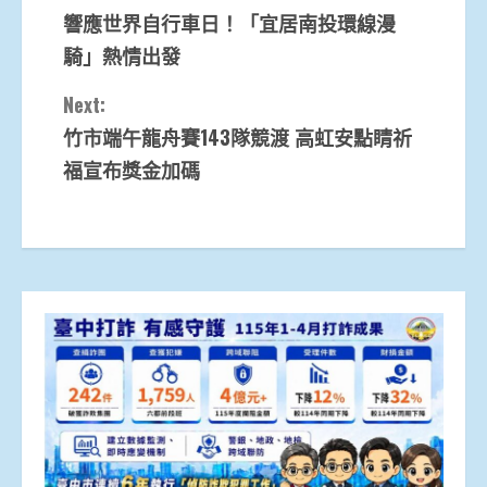
響應世界自行車日！「宜居南投環線漫
Reading
騎」熱情出發
Next:
竹市端午龍舟賽143隊競渡 高虹安點睛祈
福宣布獎金加碼