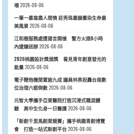
場
2026-08-06
一筆一墨寫盡人間情 莊秀珠墨韻暈染生命最
美風景
2026-08-06
江和樹服務處遭揚言開槍 警方火速8小時
內逮嫌送辦
2026-08-06
2026桃園設計獎頒獎 看見青年創意發光的
能量
2026-08-06
電子鞭炮機閒置逾九成 議員林燕祝轟台南數
位治理六都倒數
2026-08-06
元智大學攜手亞東醫院打造沉浸式職涯體
驗 高中生化身一日醫護
2026-08-06
「新創千里馬創業競賽」攜手桃園青創博覽
會 打造一站式新創平台
2026-08-06