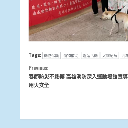
Tags:
動物保護
寵物補助
巡迴活動
犬貓絕育
高
Continue
Previous:
春節防災不鬆懈 高雄消防深入運動場館宣
Reading
用火安全