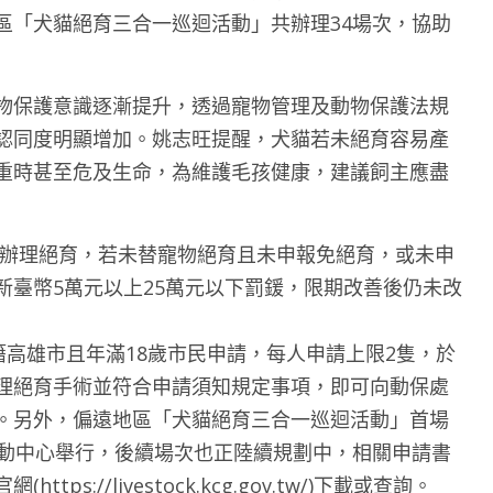
區「犬貓絕育三合一巡迴活動」共辦理34場次，協助
物保護意識逐漸提升，透過寵物管理及動物保護法規
認同度明顯增加。姚志旺提醒，犬貓若未絕育容易產
重時甚至危及生命，為維護毛孩健康，建議飼主應盡
物辦理絕育，若未替寵物絕育且未申報免絕育，或未申
新臺幣5萬元以上25萬元以下罰鍰，限期改善後仍未改
籍高雄市且年滿18歲市民申請，每人申請上限2隻，於
理絕育手術並符合申請須知規定事項，即可向動保處
。另外，偏遠地區「犬貓絕育三合一巡迴活動」首場
活動中心舉行，後續場次也正陸續規劃中，相關申請書
://livestock.kcg.gov.tw/)下載或查詢。