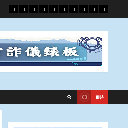
頭
財
地
文
專
娛
政
國
運
生
條
經
方.
教.
題
樂
治
際
動
活
社
科
影
會
技
劇
即時