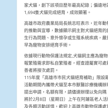
家犬貓，創下該項目歷年最高紀錄；偏遠地
1,694隻犬貓完成絕育，成效顯著。
高雄市政府農業局局長姚志旺表示，近年動
的推動與宣導，數據顯示飼主對犬貓絕育的
生行為問題、意外懷孕或生殖系統疾病，嚴
早為寵物安排絕育手術。
依據現行動物保護法規定,犬貓飼主應為寵
報繁殖需求即私自繁殖者，經查證屬實可處
善者將按次處罰。
115年度「高雄市市民犬貓絕育補助」限設
活動期間內攜帶犬貓至本市獸醫診療機構辦
提出申請，名額有限，請儘速辦理以免向隅
將於2月8日（星期日）上午在阿蓮區老人
及各類活動詳情，歡迎上高雄市動物保護處官網(https