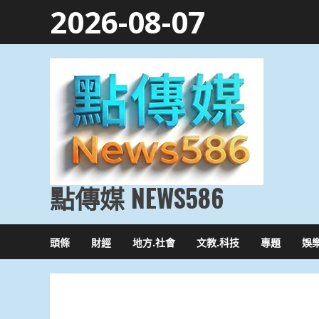
Skip
2026-08-07
to
content
點傳媒 NEWS586
頭條
財經
地方.社會
文教.科技
專題
娛