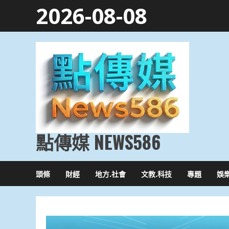
Skip
2026-08-08
to
content
點傳媒 NEWS586
頭條
財經
地方.社會
文教.科技
專題
娛