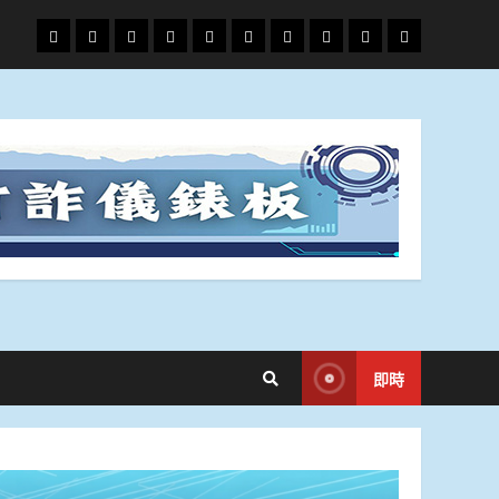
頭
財
地
文
專
娛
政
國
運
生
條
經
方.
教.
題
樂
治
際
動
活
社
科
影
會
技
劇
即時