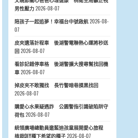
父親節關心爸爸心理健康 桃衛生局籲正視
男性壓力
2026-08-07
陪孩子一起追夢！幸福台中號啟航
2026-08-
07
皮夾遺落計程車 後湖警電聯熱心運將秒送
回
2026-08-07
看診記錯停車格 後湖警擴大搜尋幫找回機
車
2026-08-07
掉皮夾不敢獨找 長竹警暗巷摸黑找回
2026-08-07
購愛心水果疑遇詐 公園警指引識破陷阱守
荷包
2026-08-07
統領廣場總動員邀藍迪孩童展開愛心旅程
植栽DIY種下希望的種子
2026-08-07