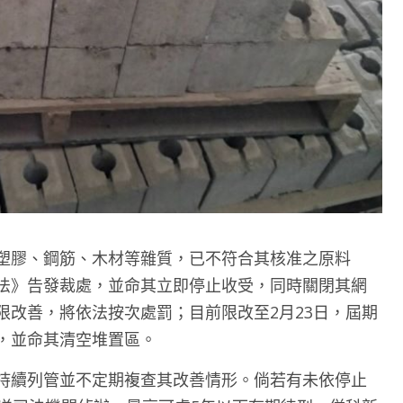
塑膠、鋼筋、木材等雜質，已不符合其核准之原料
法》告發裁處，並命其立即停止收受，同時關閉其網
限改善，將依法按次處罰；目前限改至2月23日，屆期
，並命其清空堆置區。
持續列管並不定期複查其改善情形。倘若有未依停止