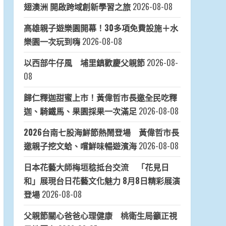
翅澳洲 開啟跨域創新學習之旅
2026-08-08
高雄親子遊樂園開幕！30多項免費設施＋水
樂園一次玩到嗨
2026-08-08
以西部牛仔風 埔里鎮歡慶父親節
2026-08-
08
歸仁釋迦甜蜜上市！黃偉哲市長邀全民吃釋
迦、騎鐵馬、果園採果一次滿足
2026-08-08
2026台南七股海鮮節熱鬧登場 黃偉哲市長
邀親子挖文蛤、嚐鮮味暢遊濱海
2026-08-08
日本花藝大師梅垣稔抵台交流 「花見日
和」展現台日花藝文化魅力 8月8日精彩展演
登場
2026-08-08
父親節關心爸爸心理健康 桃衛生局籲正視