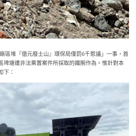
桃園廠區堆『億元廢土山』環保局僅罰6千惹議」一事，首
區埤塘遭非法棄置案件所採取的鐵腕作為。惟針對本
如下：