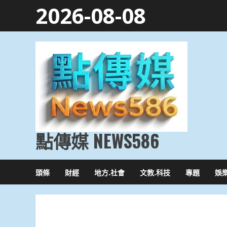
Skip
2026-08-08
to
content
點傳媒 NEWS586
頭條
財經
地方.社會
文教.科技
專題
娛