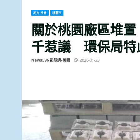
地方.社會
桃園市
關於桃園廠區堆置
千惹議 環保局特
News586 彭慧婉-桃園
2026-01-23