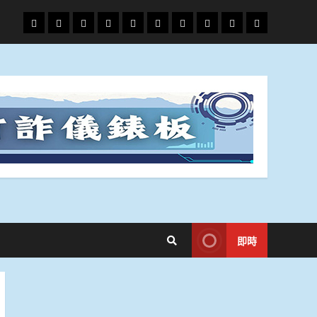
頭
財
地
文
專
娛
政
國
運
生
條
經
方.
教.
題
樂
治
際
動
活
社
科
影
會
技
劇
即時