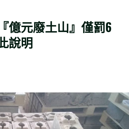
『億元廢土山』僅罰6
此說明