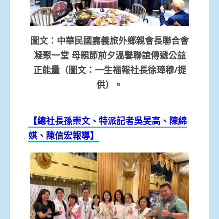
圖文：中華民國嘉義旅外鄉親會長聯合會
凝聚一堂 母親節前夕溫馨聯誼傳遞公益
正能量（圖文：一生福報社長徐璋穆/提
供）。
【總社長孫崇文、特派記者
吳旻高、
陳綿
娸
、陳信宏
報導】