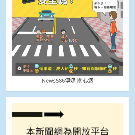
News586傳媒 關心您