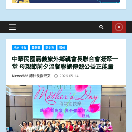
Primary
Menu
地方.社會
墨新聞
新北市
頭條
中華民國嘉義旅外鄉親會長聯合會凝聚一
堂 母親節前夕溫馨聯誼傳遞公益正能量
News586 總社長孫崇文
2026-05-14