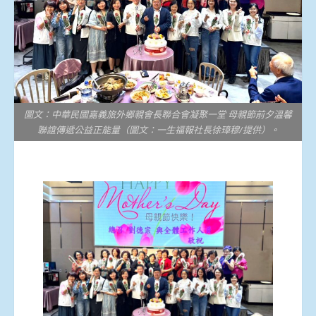
圖文：中華民國嘉義旅外鄉親會長聯合會凝聚一堂 母親節前夕溫馨
聯誼傳遞公益正能量（圖文：一生福報社長徐璋穆/提供）。