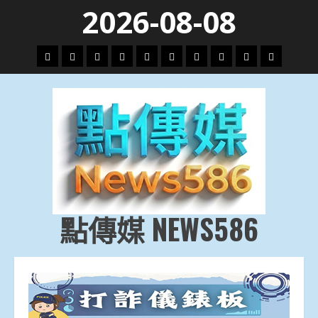
Skip
2026-08-08
to
content
頭
財
地
文
專
娛
政
國
運
生
條
經
方.
教.
題
樂
治
際
動
活
社
科
影
會
技
劇
點傳媒 NEWS586