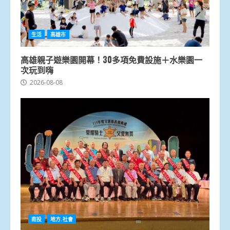
生活
高雄市
高雄親子遊樂園開幕！30多項免費設施＋水樂園一
次玩到嗨
2026-08-08
南投
地方.社會