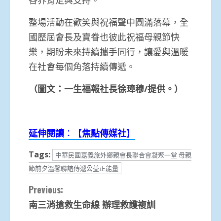
整場活動在歡笑與祝福聲中圓滿落幕，全
國歷屆會長及寶眷也彼此祝福母親節快
樂，期盼未來持續攜手同行，讓愛與溫暖
在社會每個角落持續傳遞。
（圖文：一生福報社長徐璋穆/
提供。）
延伸閱讀
：【
焦點
傳媒
社
】
Tags:
中華民國嘉義旅外鄉親會長聯合會凝聚一堂 母親
節前夕溫馨聯誼傳遞公益正能量
Continue
Previous:
南三消搶救生命線 辦理救護複訓
Reading