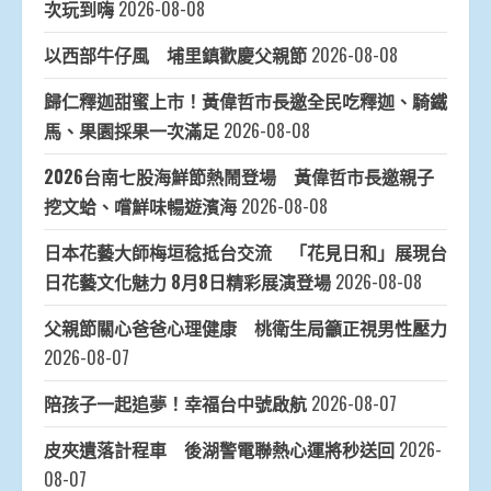
次玩到嗨
2026-08-08
以西部牛仔風 埔里鎮歡慶父親節
2026-08-08
歸仁釋迦甜蜜上市！黃偉哲市長邀全民吃釋迦、騎鐵
馬、果園採果一次滿足
2026-08-08
2026台南七股海鮮節熱鬧登場 黃偉哲市長邀親子
挖文蛤、嚐鮮味暢遊濱海
2026-08-08
日本花藝大師梅垣稔抵台交流 「花見日和」展現台
日花藝文化魅力 8月8日精彩展演登場
2026-08-08
父親節關心爸爸心理健康 桃衛生局籲正視男性壓力
2026-08-07
陪孩子一起追夢！幸福台中號啟航
2026-08-07
皮夾遺落計程車 後湖警電聯熱心運將秒送回
2026-
08-07