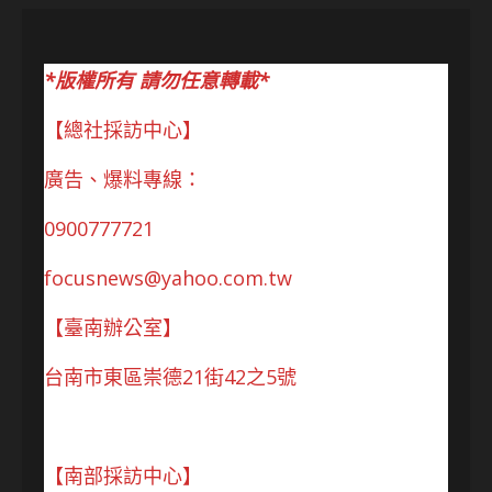
*版權所有 請勿任意轉載*
【總社採訪中心】
廣告、爆料專線：
0900777721
focusnews@yahoo.com.tw
【臺南辦公室】
台南市東區崇德21街42之5號
【南部採訪中心】