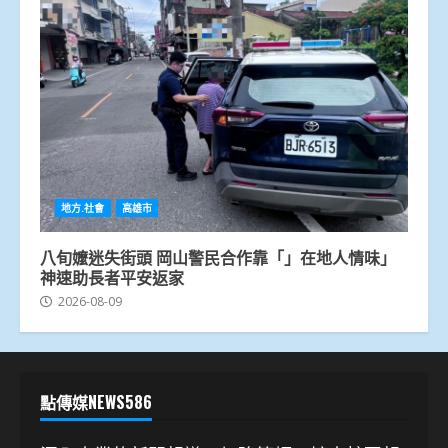
地方.社會
高雄市
八旬嬤迷失街頭 岡山警民合作靠「」在地人情味」
神速助長者平安返家
2026-08-09
點傳媒NEWS586