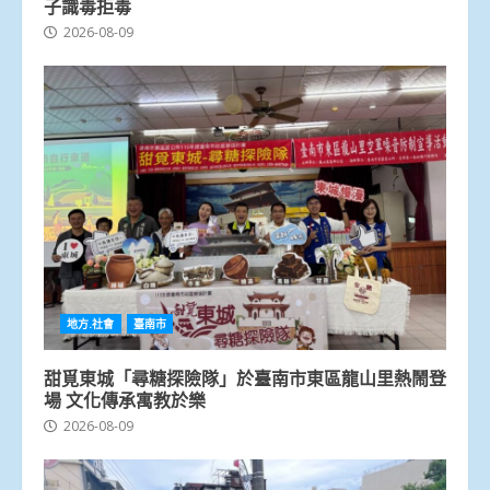
子識毒拒毒
2026-08-09
地方.社會
臺南市
甜覓東城「尋糖探險隊」於臺南市東區龍山里熱鬧登
場 文化傳承寓教於樂
2026-08-09