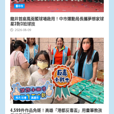
臺中市
龍井首座風雨籃球場啟用！中市運動局長攜夢想家球
星3對3尬球技
2026-08-09
地方.社會
高雄市
4,599件作品角逐！高雄「港都反毒盃」用畫筆教孩