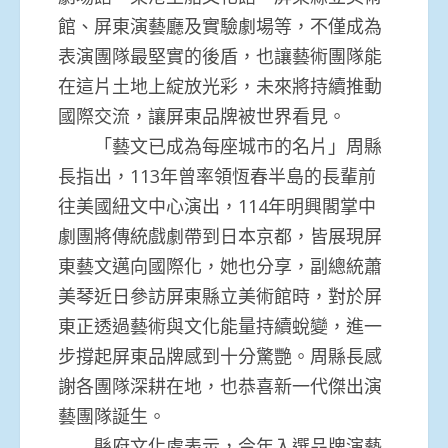
館、屏東演藝廳及實驗劇場等，不僅成為
表演團隊最堅實的後盾，也讓藝術團隊能
在這片土地上綻放光彩，未來將持續推動
國際交流，讓屏東品牌被世界看見。
「藝文已成為每座城市的名片」周縣
長指出，113年曾率領恆春半島的長輩前
往美國紐文中心演出，114年明興閣掌中
劇團將傳統戲劇帶到日本京都，皆展現屏
東藝文邁向國際化，她也分享，副總統蕭
美琴近日參訪屏東縣立美術館時，對於屏
東正透過藝術與文化能量持續蛻變，進一
步撐起屏東品牌感到十分驚艷。周縣長感
謝各團隊深耕在地，也恭喜新一代傑出演
藝團隊誕生。
縣府文化處表示，今年入選品牌演藝