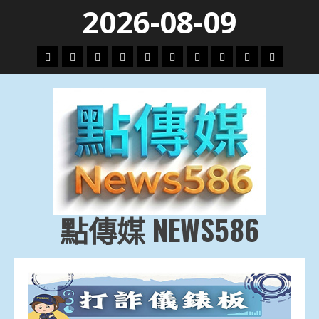
Skip
2026-08-09
to
content
頭
財
地
文
專
娛
政
國
運
生
條
經
方.
教.
題
樂
治
際
動
活
社
科
影
會
技
劇
點傳媒 NEWS586