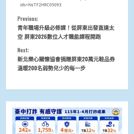
ids=NsTF2HRC05093
Continue
Previous:
青年職場升級必修課！從屏東出發直達太
Reading
空 屏東2026數位人才職能課程開跑
Next:
新北樂心關懷協會捐贈屏東20萬元鞋品券
溫暖200名弱勢兒少的每一步