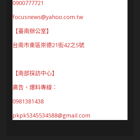
0900777721
focusnews@yahoo.com.tw
【臺南辦公室】
台南市東區崇德21街42之5號
【南部採訪中心】
廣告、爆料專線：
0981381438
pkpk5345534588@gmail.com