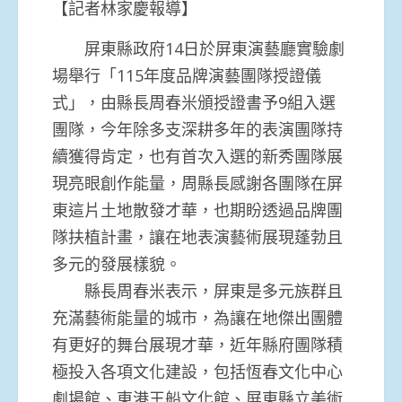
【記者林家慶報導】
屏東縣政府14日於屏東演藝廳實驗劇
場舉行「115年度品牌演藝團隊授證儀
式」，由縣長周春米頒授證書予9組入選
團隊，今年除多支深耕多年的表演團隊持
續獲得肯定，也有首次入選的新秀團隊展
現亮眼創作能量，周縣長感謝各團隊在屏
東這片土地散發才華，也期盼透過品牌團
隊扶植計畫，讓在地表演藝術展現蓬勃且
多元的發展樣貌。
縣長周春米表示，屏東是多元族群且
充滿藝術能量的城市，為讓在地傑出團體
有更好的舞台展現才華，近年縣府團隊積
極投入各項文化建設，包括恆春文化中心
劇場館、東港王船文化館、屏東縣立美術