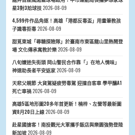
星3對3尬球技
2026-08-09
4,599件作品角逐！高雄「港都反毒盃」用畫筆教孩
子識毒拒毒
2026-08-09
甜覓東城「尋糖探險隊」於臺南市東區龍山里熱鬧登
場 文化傳承寓教於樂
2026-08-09
八旬嬤迷失街頭 岡山警民合作靠「」在地人情味」
神速助長者平安返家
2026-08-09
天悲父親節 大貨駕疑疲勞毒駕 迎撞自客車 學甲釀A1
死亡車禍
2026-08-09
高雄5區地形圖20多年首更新！楠梓、左營等最新圖
資8月20日上線
2026-08-09
赴星國搶客！南投觀光大軍攜手飯店與樂園強勢登陸
新加坡
2026-08-09