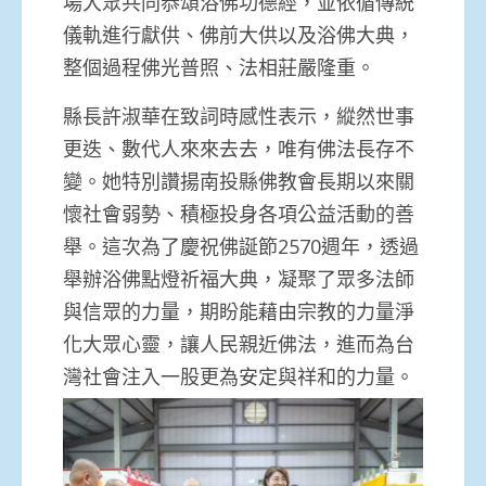
場大眾共同恭頌浴佛功德經，並依循傳統
儀軌進行獻供、佛前大供以及浴佛大典，
整個過程佛光普照、法相莊嚴隆重。
縣長許淑華在致詞時感性表示，縱然世事
更迭、數代人來來去去，唯有佛法長存不
變。她特別讚揚南投縣佛教會長期以來關
懷社會弱勢、積極投身各項公益活動的善
舉。這次為了慶祝佛誕節2570週年，透過
舉辦浴佛點燈祈福大典，凝聚了眾多法師
與信眾的力量，期盼能藉由宗教的力量淨
化大眾心靈，讓人民親近佛法，進而為台
灣社會注入一股更為安定與祥和的力量。