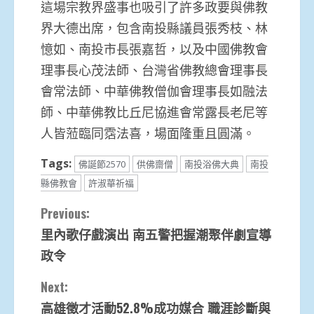
這場宗教界盛事也吸引了許多政要與佛教
界大德出席，包含南投縣議員張秀枝、林
憶如、南投市長張嘉哲，以及中國佛教會
理事長心茂法師、台灣省佛教總會理事長
會常法師、中華佛教僧伽會理事長如融法
師、中華佛教比丘尼協進會常露長老尼等
人皆蒞臨同霑法喜，場面隆重且圓滿。
Tags:
佛誕節2570
供佛齋僧
南投浴佛大典
南投
縣佛教會
許淑華祈福
Continue
Previous:
里內歌仔戲演出 南五警把握潮聚伴劇宣導
Reading
政令
Next:
高雄徵才活動52.8%成功媒合 職涯診斷與