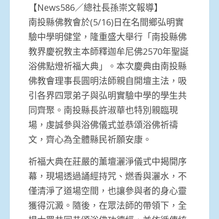
【News586／總社長孫崇文報導】
南投縣佛教會於(5/16)日在名間鄉弘明實
驗中學明健堂，隆重盛大舉行「南投縣佛
教界慶祝教主本師釋迦牟尼佛2570年聖誕
浴佛點燈祈福大典」。本次慶典由南投縣
佛教會理事長圓明法師親自開壇主法，吸
引各界四眾弟子與弘明實驗中學的學生共
同齊聚。南投縣長許淑華也特別親臨現
場，虔誠參與浴佛儀式並恭頌浴佛祈禱
文，齊心為全體縣民祈願安康。
祈福大典在莊嚴的薰壇灑淨儀式中揭開序
幕，現場透過誦經持咒、燃香與灑水，不
僅清淨了道場空間，也讓參與者的身心靈
獲得沉澱。隨後，在眾法師的帶領下，全