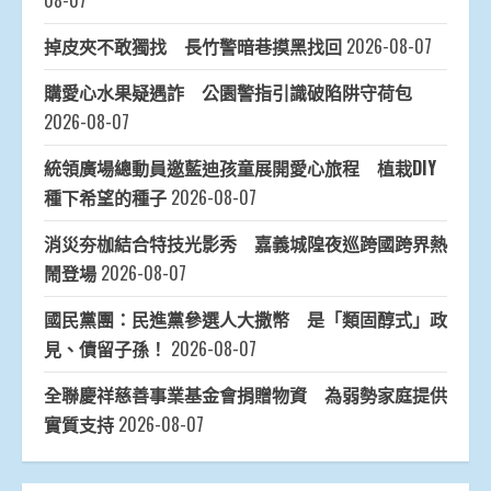
08-07
掉皮夾不敢獨找 長竹警暗巷摸黑找回
2026-08-07
購愛心水果疑遇詐 公園警指引識破陷阱守荷包
2026-08-07
統領廣場總動員邀藍迪孩童展開愛心旅程 植栽DIY
種下希望的種子
2026-08-07
消災夯枷結合特技光影秀 嘉義城隍夜巡跨國跨界熱
鬧登場
2026-08-07
國民黨團：民進黨參選人大撒幣 是「類固醇式」政
見、債留子孫！
2026-08-07
全聯慶祥慈善事業基金會捐贈物資 為弱勢家庭提供
實質支持
2026-08-07