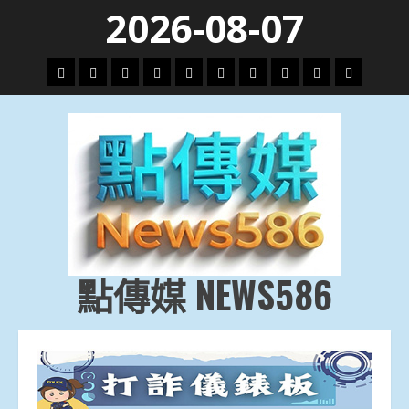
Skip
2026-08-07
to
content
頭
財
地
文
專
娛
政
國
運
生
條
經
方.
教.
題
樂
治
際
動
活
社
科
影
會
技
劇
點傳媒 NEWS586