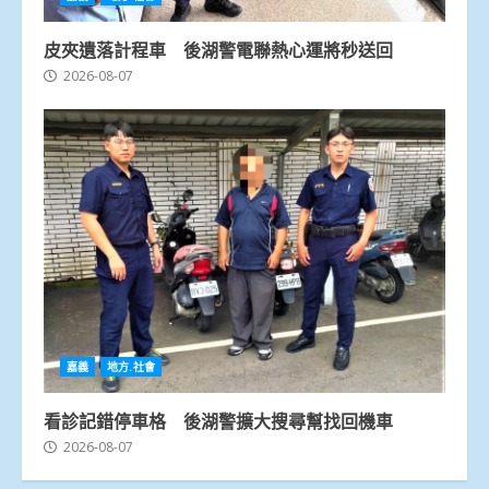
皮夾遺落計程車 後湖警電聯熱心運將秒送回
2026-08-07
嘉義
地方.社會
看診記錯停車格 後湖警擴大搜尋幫找回機車
2026-08-07