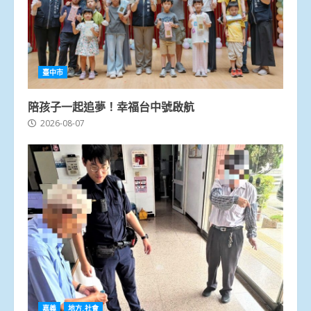
臺中市
陪孩子一起追夢！幸福台中號啟航
2026-08-07
嘉義
地方.社會