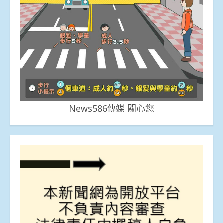
News586傳媒 關心您