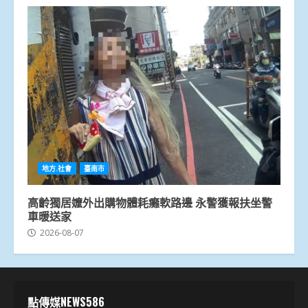
地方.社會
臺南市
高齡獨居嬤外出購物體耗癱軟路邊 永警獲報扶坐警
車暖送家
2026-08-07
點傳媒NEWS586