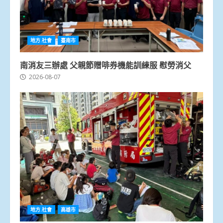
地方.社會
臺南市
南消友三辦處 父親節贈啡券機能訓練服 慰勞消父
2026-08-07
地方.社會
高雄市