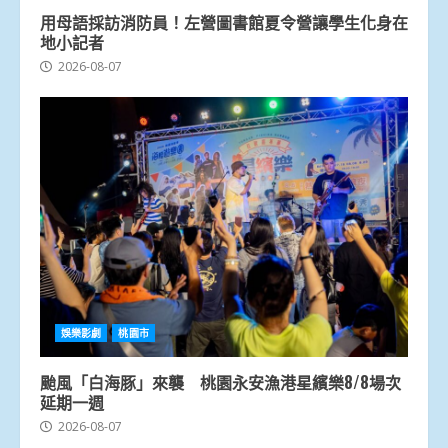
用母語採訪消防員！左營圖書館夏令營讓學生化身在
地小記者
2026-08-07
娛樂影劇
桃園市
颱風「白海豚」來襲 桃園永安漁港星繽樂8/8場次
延期一週
2026-08-07