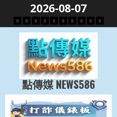
Skip
2026-08-07
to
content
頭
財
地
文
專
娛
政
國
運
生
條
經
方.
教.
題
樂
治
際
動
活
社
科
影
會
技
劇
點傳媒 NEWS586