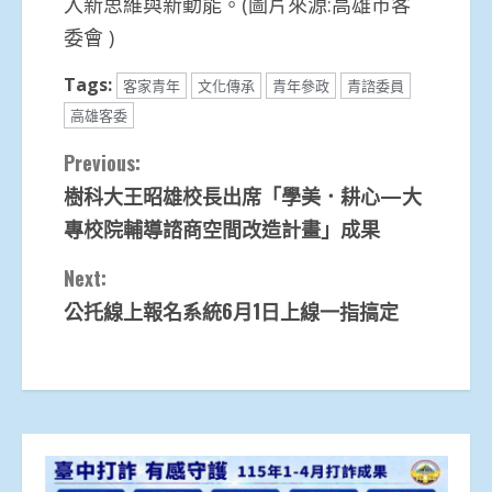
入新思維與新動能。(圖片來源:高雄市客
委會 )
Tags:
客家青年
文化傳承
青年參政
青諮委員
高雄客委
Continue
Previous:
樹科大王昭雄校長出席「學美．耕心—大
Reading
專校院輔導諮商空間改造計畫」成果
Next:
公托線上報名系統6月1日上線一指搞定