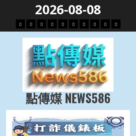
Skip
2026-08-08
to
content
頭
財
地
文
專
娛
政
國
運
生
條
經
方.
教.
題
樂
治
際
動
活
社
科
影
會
技
劇
點傳媒 NEWS586