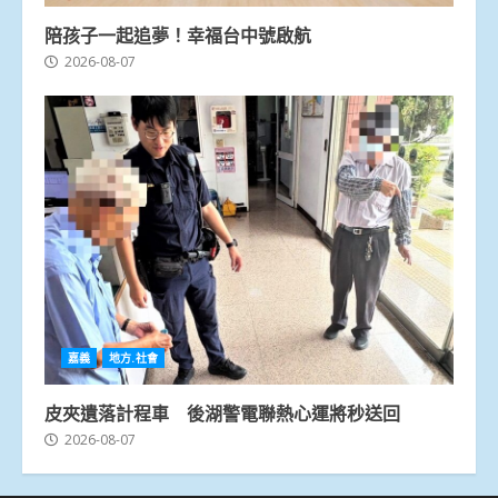
陪孩子一起追夢！幸福台中號啟航
2026-08-07
嘉義
地方.社會
皮夾遺落計程車 後湖警電聯熱心運將秒送回
2026-08-07