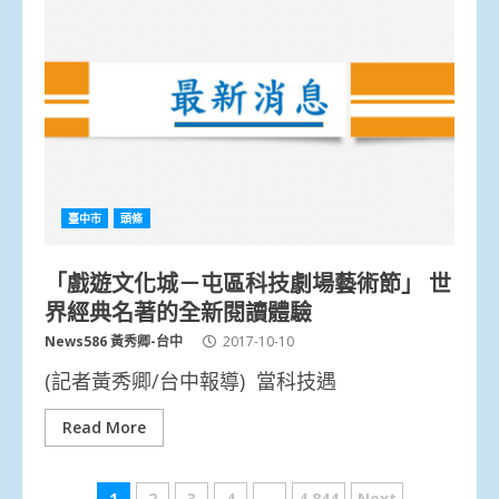
臺中市
頭條
「戲遊文化城－屯區科技劇場藝術節」 世
界經典名著的全新閱讀體驗
News586 黃秀卿-台中
2017-10-10
(記者黃秀卿/台中報導) 當科技遇
Read More
1
2
3
4
...
4,844
Next