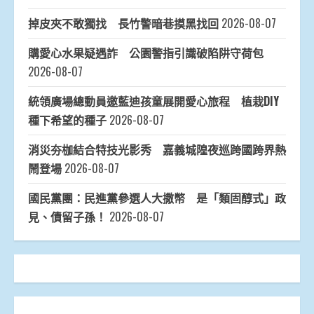
掉皮夾不敢獨找 長竹警暗巷摸黑找回
2026-08-07
購愛心水果疑遇詐 公園警指引識破陷阱守荷包
2026-08-07
統領廣場總動員邀藍迪孩童展開愛心旅程 植栽DIY
種下希望的種子
2026-08-07
消災夯枷結合特技光影秀 嘉義城隍夜巡跨國跨界熱
鬧登場
2026-08-07
國民黨團：民進黨參選人大撒幣 是「類固醇式」政
見、債留子孫！
2026-08-07