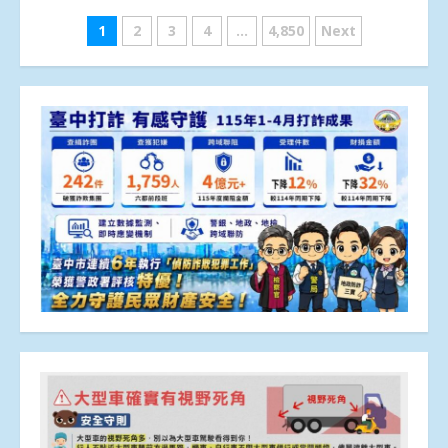
文
1
2
3
4
...
4,850
Next
章
分
頁