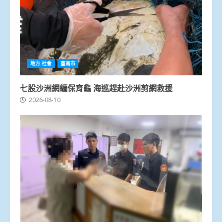
地方.社會
臺南市
七股沙洲網纏保育龜 海巡趕赴沙洲剪網救援
2026-08-10