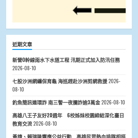
近期文章
新營O幹線雨水下水道工程 汛期正式加入防汛任務
2026-08-10
七股沙洲網纏保育龜 海巡趕赴沙洲剪網救援
2026-
08-10
釣魚簡訊連環詐 南三警一夜攔詐逾3萬金
2026-08-10
高雄八王子友好20週年 6校姊妹校園締結深化臺日
教育交流
2026-08-10
黃捷、賴瑞隆響應公益行動 高雄民眾熱血排隊相挺