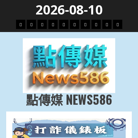
Skip
2026-08-10
to
content
頭
財
地
文
專
娛
政
國
運
生
條
經
方.
教.
題
樂
治
際
動
活
社
科
影
會
技
劇
點傳媒 NEWS586