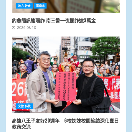
地方.社會
臺南市
釣魚簡訊連環詐 南三警一夜攔詐逾3萬金
2026-08-10
文教.科技
高雄八王子友好20週年 6校姊妹校園締結深化臺日
教育交流