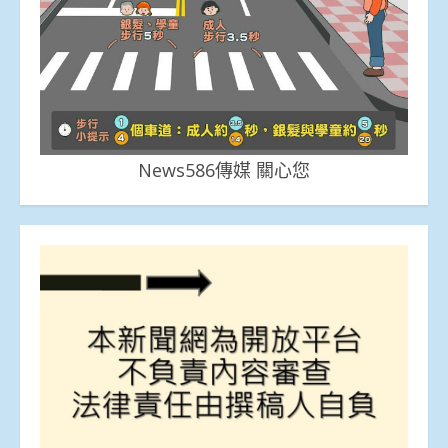
News586傳媒 關心您