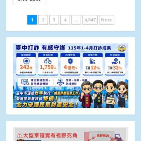
文
1
2
3
4
...
4,847
Next
章
分
頁