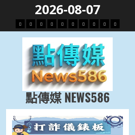
Skip
2026-08-07
to
content
頭
財
地
文
專
娛
政
國
運
生
條
經
方.
教.
題
樂
治
際
動
活
社
科
影
會
技
劇
點傳媒 NEWS586