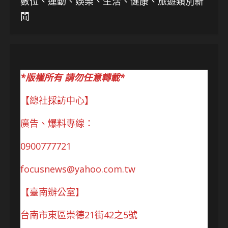
數位、運動、娛樂、生活、健康、旅遊類別新
聞
*版權所有 請勿任意轉載*
【總社採訪中心】
廣告、爆料專線：
0900777721
focusnews@yahoo.com.tw
【臺南辦公室】
台南市東區崇德21街42之5號