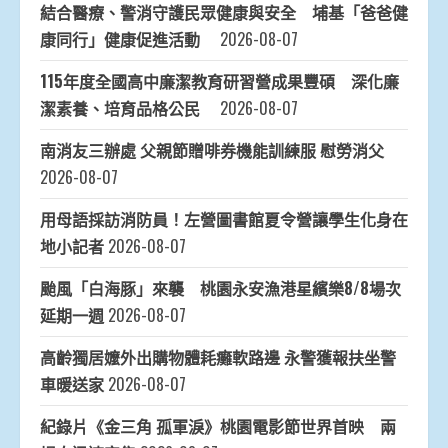
結合醫療、警消守護民眾健康與安全 埔基「爸爸健
康同行」健康促進活動
2026-08-07
115年度全國高中廉潔教育研習營成果豐碩 深化廉
潔素養、培育品格公民
2026-08-07
南消友三辦處 父親節贈啡券機能訓練服 慰勞消父
2026-08-07
用母語採訪消防員！左營圖書館夏令營讓學生化身在
地小記者
2026-08-07
颱風「白海豚」來襲 桃園永安漁港星繽樂8/8場次
延期一週
2026-08-07
高齡獨居嬤外出購物體耗癱軟路邊 永警獲報扶坐警
車暖送家
2026-08-07
紀錄片《金三角 孤軍淚》桃園電影節世界首映 兩