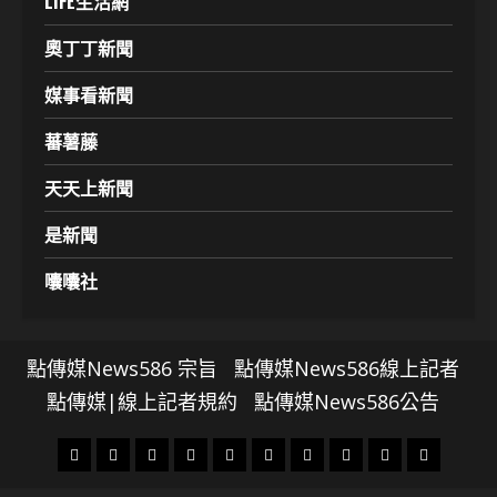
LIFE生活網
奧丁丁新聞
媒事看新聞
蕃薯藤
天天上新聞
是新聞
囔囔社
點傳媒News586 宗旨
點傳媒News586線上記者
點傳媒|線上記者規約
點傳媒News586公告
頭
財
地
文
專
娛
政
國
運
生
條
經
方.
教.
題
樂
治
際
動
活