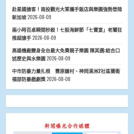
赴星國搶客！南投觀光大軍攜手飯店與樂園強勢登陸
新加坡
2026-08-09
兩小時百桌瞬間秒殺！七股海鮮節「七寶宴」老饕狂
推超搶手
2026-08-09
高雄機廠變身全台最大免費親子樂園 陳其邁:結合口
述歷史與水樂園
2026-08-09
中市防暴力量扎根 豐原鎌村、神岡溪洲2社區獲衛
福部防暴戲劇獎
2026-08-08