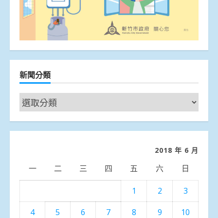
新聞分類
新
聞
分
類
2018 年 6 月
一
二
三
四
五
六
日
1
2
3
4
5
6
7
8
9
10