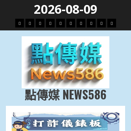
Skip
2026-08-09
to
content
頭
財
地
文
專
娛
政
國
運
生
條
經
方.
教.
題
樂
治
際
動
活
社
科
影
會
技
劇
點傳媒 NEWS586