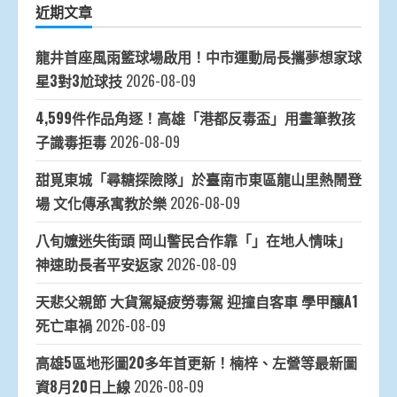
近期文章
龍井首座風雨籃球場啟用！中市運動局長攜夢想家球
星3對3尬球技
2026-08-09
4,599件作品角逐！高雄「港都反毒盃」用畫筆教孩
子識毒拒毒
2026-08-09
甜覓東城「尋糖探險隊」於臺南市東區龍山里熱鬧登
場 文化傳承寓教於樂
2026-08-09
八旬嬤迷失街頭 岡山警民合作靠「」在地人情味」
神速助長者平安返家
2026-08-09
天悲父親節 大貨駕疑疲勞毒駕 迎撞自客車 學甲釀A1
死亡車禍
2026-08-09
高雄5區地形圖20多年首更新！楠梓、左營等最新圖
資8月20日上線
2026-08-09