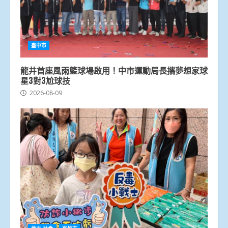
臺中市
龍井首座風雨籃球場啟用！中市運動局長攜夢想家球
星3對3尬球技
2026-08-09