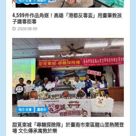
地方.社會
高雄市
4,599件作品角逐！高雄「港都反毒盃」用畫筆教孩
子識毒拒毒
2026-08-09
地方.社會
臺南市
甜覓東城「尋糖探險隊」於臺南市東區龍山里熱鬧登
場 文化傳承寓教於樂