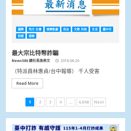
國際
地方.社會
娛樂影劇
政治
文教.科技
生活
臺中市
財經
頭條
最大宗比特幣詐騙
News586 總社長孫崇文
2018-06-26
（特派員林惠貞/台中報導） 千人受害
Read More
文
1
2
3
4
...
4,848
Next
章
分