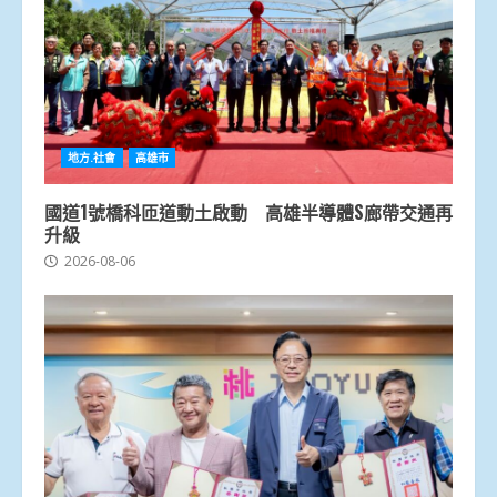
地方.社會
高雄市
國道1號橋科匝道動土啟動 高雄半導體S廊帶交通再
升級
2026-08-06