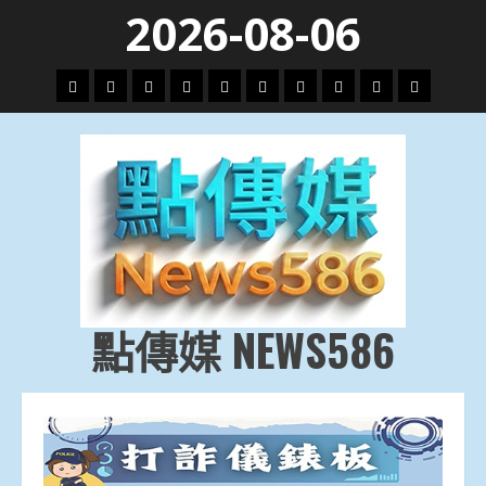
Skip
2026-08-06
to
content
頭
財
地
文
專
娛
政
國
運
生
條
經
方.
教.
題
樂
治
際
動
活
社
科
影
會
技
劇
點傳媒 NEWS586