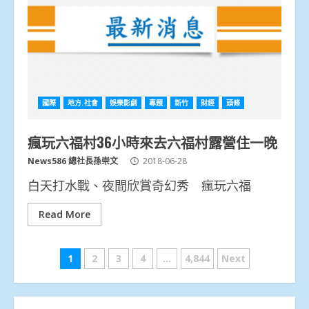
國際
地方.社會
娛樂影劇
專題
新竹
財經
頭條
瘋玩六福村36小時來去六福村露營住一晚
News586 總社長孫崇文
2018-06-28
白天打水戰、夜間欣賞奇幻秀 瘋玩六福
Read More
文
1
2
3
4
...
4,844
Next
章