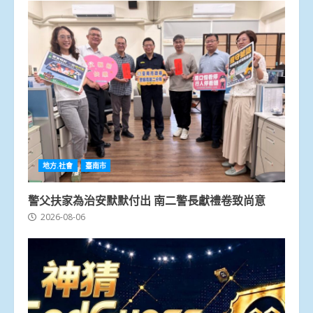
地方.社會
臺南市
警父扶家為治安默默付出 南二警長獻禮卷致尚意
2026-08-06