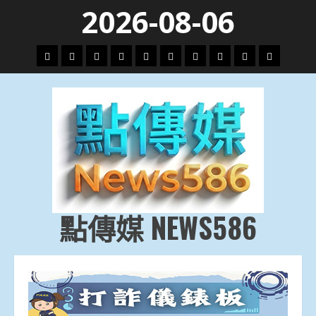
Skip
2026-08-06
to
content
頭
財
地
文
專
娛
政
國
運
生
條
經
方.
教.
題
樂
治
際
動
活
社
科
影
會
技
劇
點傳媒 NEWS586