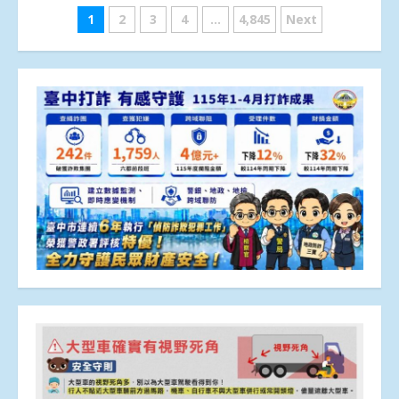
文
1
2
3
4
...
4,845
Next
章
分
頁