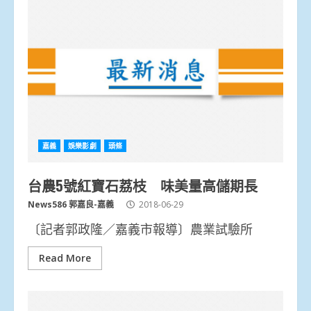
嘉義
娛樂影劇
頭條
台農5號紅寶石荔枝 味美量高儲期長
News586 郭嘉良-嘉義
2018-06-29
〔記者郭政隆／嘉義市報導〕農業試驗所
Read More