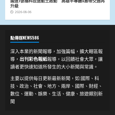
國道1號橋科匝道動土啟動 高雄半導體S廊帶交通再
升級
2026-08-06
點傳媒NEWS586
深入本業的新聞報導，加強篇幅，擴大轄區報
導，
出刊彩色報紙
報導，以回饋社會大眾，讓
讀者更快速知道所發生的大小新聞與常識。
主要以提供每日更新最新新聞
，如:國際、科
技、
政治、社會、地方、兩岸、國際、財經、
數位、運動、娛樂、生活、健康、旅遊類別新
聞