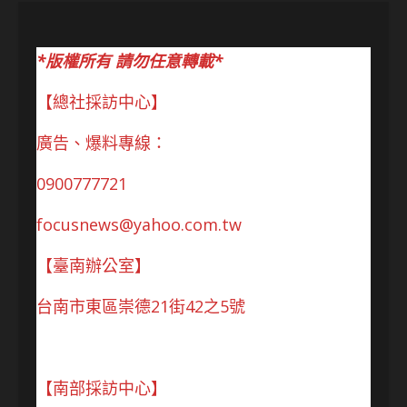
*版權所有 請勿任意轉載*
【總社採訪中心】
廣告、爆料專線：
0900777721
focusnews@yahoo.com.tw
【臺南辦公室】
台南市東區崇德21街42之5號
【南部採訪中心】