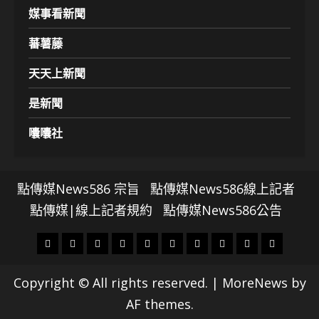
媒事看新聞
蕃薯藤
天天上新聞
是新聞
囔囔社
點傳媒News586 宗旨
點傳媒News586線上記者
點傳媒|線上記者規約
點傳媒News586公告
頭
財
地
文
專
娛
政
國
運
生
條
經
方.
教.
題
樂
治
際
動
活
Copyright © All rights reserved.
|
MoreNews
by
社
科
影
AF themes.
會
技
劇