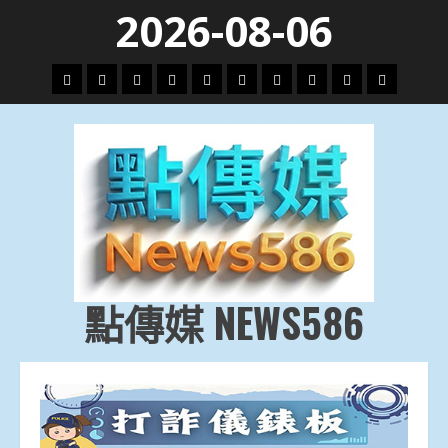
Skip
2026-08-06
to
content
頭
財
地
文
專
娛
政
國
運
生
條
經
方.
教.
題
樂
治
際
動
活
社
科
影
會
技
劇
點傳媒 NEWS586