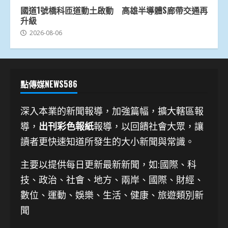
國道1號橋科匝道動土啟動 高雄半導體S廊帶交通再
升級
2026-08-06
點傳媒NEWS586
深入本業的新聞報導，加強篇幅，擴大轄區報
導，
出刊彩色報紙
報導，以回饋社會大眾，讓
讀者更快速知道所發生的大小新聞與常識。
主要以提供每日更新最新新聞
，如:國際、科
技、
政治、社會、地方、兩岸、國際、財經、
數位、運動、娛樂、生活、健康、旅遊類別新
聞