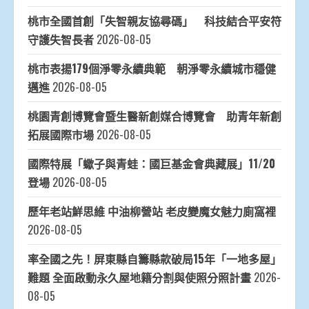
桃市全國首創「失智親友協尋碼」 科技結合平安符
守護失智長者
2026-08-05
桃市表揚179個淨零永續典範 朝淨零永續城市穩健
邁進
2026-08-05
桃園青創博覽會暨生醫新創媒合博覽會 助青年新創
拓展國際市場
2026-08-05
國際特展「蠍子與青蛙：國巨基金會典藏展」11/20
登場
2026-08-05
歷年老站鮮思維 中油柳營站 老皮變魔女魅力廁窩裡
2026-08-05
率全國之先！屏東縣自籌縣款破局15年「一地多屋」
難題 全面啟動永久屋地籍分割與使照分照計畫
2026-
08-05