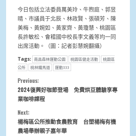
今日包括立法委員萬美玲、牛煦庭、郭昱
晴、市議員于北辰、林政賢、張碩芳、陳
美梅、黃婉如、黃家齊、黃瓊慧、桃園區
長許敏松、會稽國中校長李文義等均一同
出席活動。（圖：記者彭慧婉翻攝）
Tags:
南昌森林運動公園
桃園區健走活動
桃園區
公所
桃林鐵馬道
運動333
Continue
Previous:
2024復興好咖節登場 免費烘豆體驗享專
Reading
業咖啡課程
Next:
楊梅區公所推動食農教育 台塑楊梅有機
農場舉辦親子嘉年華