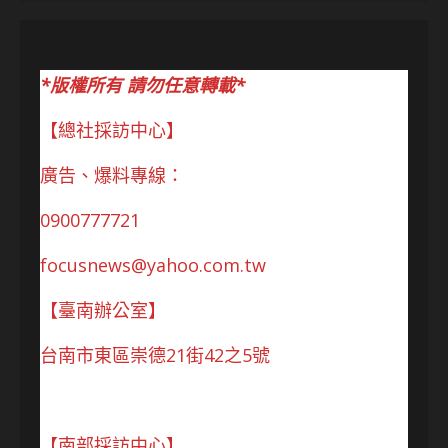
*版權所有 請勿任意轉載*
【總社採訪中心】
廣告、爆料專線：
0900777721
focusnews@yahoo.com.tw
【臺南辦公室】
台南市東區崇德21街42之5號
【南部採訪中心】