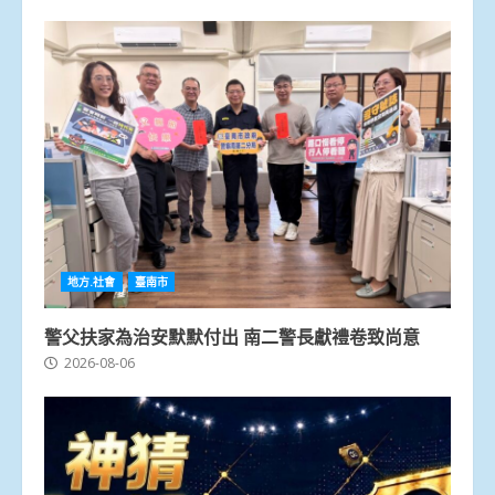
地方.社會
臺南市
警父扶家為治安默默付出 南二警長獻禮卷致尚意
2026-08-06