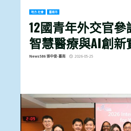
地方.社會
臺南市
12國青年外交官
智慧醫療與AI創新
News586 張中俊-臺南
2026-05-25