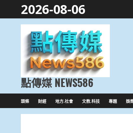
Skip
2026-08-06
to
content
點傳媒 NEWS586
頭條
財經
地方.社會
文教.科技
專題
娛