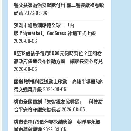
警父扶家為治安默默付出 南二警長獻禮卷致
尚意
2026-08-06
預測市場熱潮席捲全球！「台
版 Polymarket」GodGuess 神猜正式上線
2026-08-06
0至18歲孩子每月5000元何時到位？江和樹
籲政府儘速公布推動方案 讓家長安心育兒
2026-08-06
國道1號橋科匝道動土啟動 高雄半導體S廊
帶交通再升級
2026-08-06
桃市全國首創「失智親友協尋碼」 科技結
合平安符守護失智長者
2026-08-05
桃市表揚179個淨零永續典範 朝淨零永續
城市穩健邁進
2026-08-05