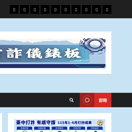
頭
財
地
文
專
娛
政
國
運
生
條
經
方.
教.
題
樂
治
際
動
活
社
科
影
會
技
劇
即時