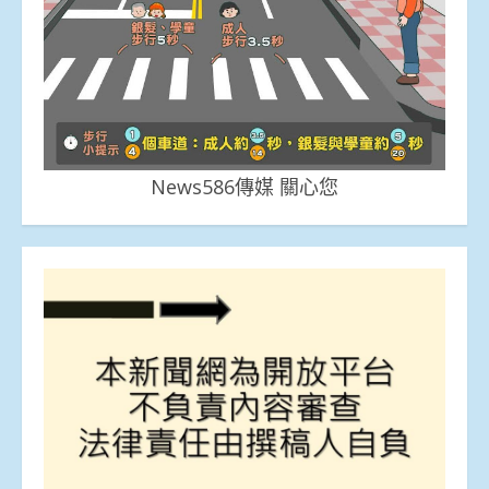
News586傳媒 關心您