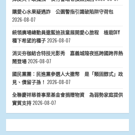
購愛心水果疑遇詐 公園警指引識破陷阱守荷包
2026-08-07
統領廣場總動員邀藍迪孩童展開愛心旅程 植栽DIY
種下希望的種子
2026-08-07
消災夯枷結合特技光影秀 嘉義城隍夜巡跨國跨界熱
鬧登場
2026-08-07
國民黨團：民進黨參選人大撒幣 是「類固醇式」政
見、債留子孫！
2026-08-07
全聯慶祥慈善事業基金會捐贈物資 為弱勢家庭提供
實質支持
2026-08-07