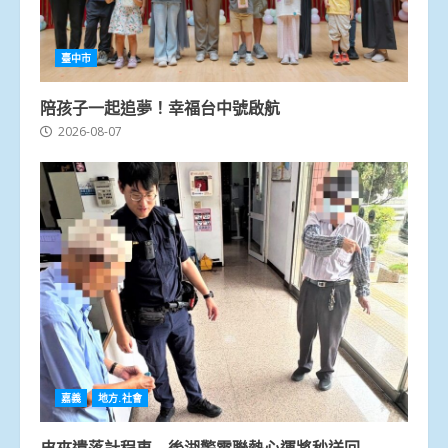
臺中市
陪孩子一起追夢！幸福台中號啟航
2026-08-07
嘉義
地方.社會
皮夾遺落計程車 後湖警電聯熱心運將秒送回