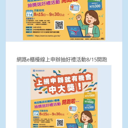
網路e櫃檯線上申辦抽好禮活動8/15開跑