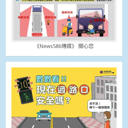
《News586傳媒》 關心您