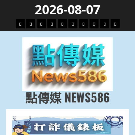
Skip
2026-08-07
to
content
頭
財
地
文
專
娛
政
國
運
生
條
經
方.
教.
題
樂
治
際
動
活
社
科
影
會
技
劇
點傳媒 NEWS586