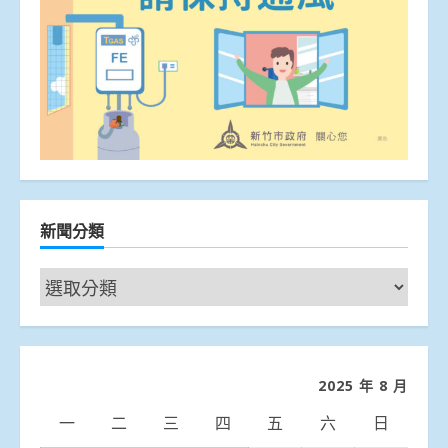
新聞分類
新
聞
分
類
2025 年 8 月
一
二
三
四
五
六
日