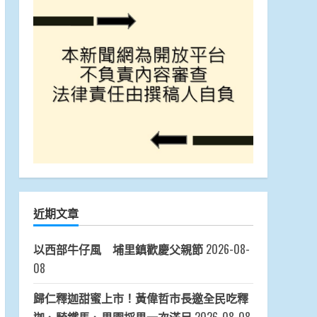
近期文章
以西部牛仔風 埔里鎮歡慶父親節
2026-08-
08
歸仁釋迦甜蜜上市！黃偉哲市長邀全民吃釋