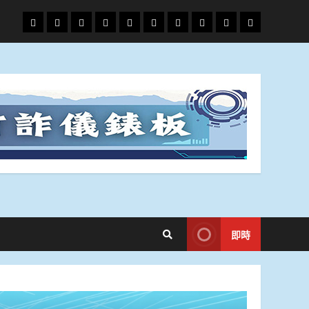
頭
財
地
文
專
娛
政
國
運
生
條
經
方.
教.
題
樂
治
際
動
活
社
科
影
會
技
劇
即時