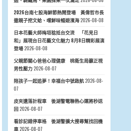
迦、騎鐵馬、果園採果一次滿足
2026-08-08
2026台南七股海鮮節熱鬧登場 黃偉哲市長
邀親子挖文蛤、嚐鮮味暢遊濱海
2026-08-08
日本花藝大師梅垣稔抵台交流 「花見日
和」展現台日花藝文化魅力 8月8日精彩展演
登場
2026-08-08
父親節關心爸爸心理健康 桃衛生局籲正視
男性壓力
2026-08-07
陪孩子一起追夢！幸福台中號啟航
2026-08-
07
皮夾遺落計程車 後湖警電聯熱心運將秒送
回
2026-08-07
看診記錯停車格 後湖警擴大搜尋幫找回機
車
2026-08-07