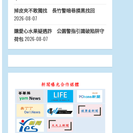
掉皮夾不敢獨找 長竹警暗巷摸黑找回
2026-08-07
購愛心水果疑遇詐 公園警指引識破陷阱守
荷包
2026-08-07