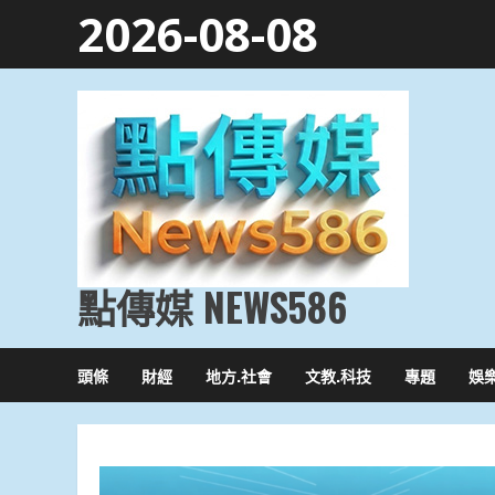
Skip
2026-08-08
to
content
點傳媒 NEWS586
頭條
財經
地方.社會
文教.科技
專題
娛