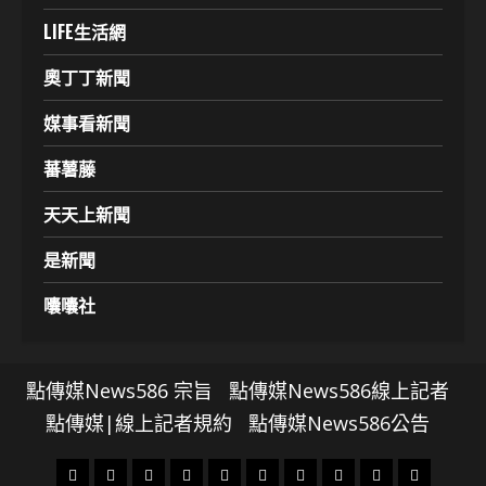
LIFE生活網
奧丁丁新聞
媒事看新聞
蕃薯藤
天天上新聞
是新聞
囔囔社
點傳媒News586 宗旨
點傳媒News586線上記者
點傳媒|線上記者規約
點傳媒News586公告
頭
財
地
文
專
娛
政
國
運
生