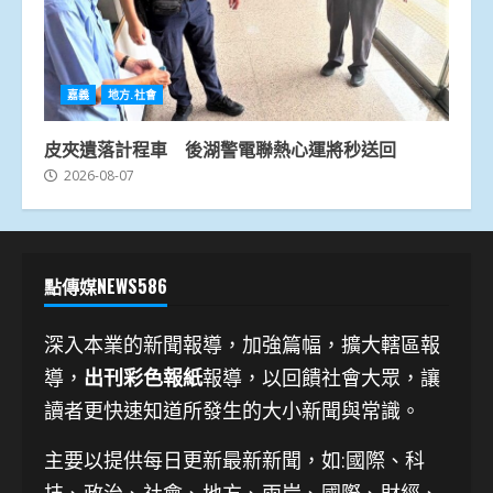
嘉義
地方.社會
皮夾遺落計程車 後湖警電聯熱心運將秒送回
2026-08-07
點傳媒NEWS586
深入本業的新聞報導，加強篇幅，擴大轄區報
導，
出刊彩色報紙
報導，以回饋社會大眾，讓
讀者更快速知道所發生的大小新聞與常識。
主要以提供每日更新最新新聞
，如:國際、科