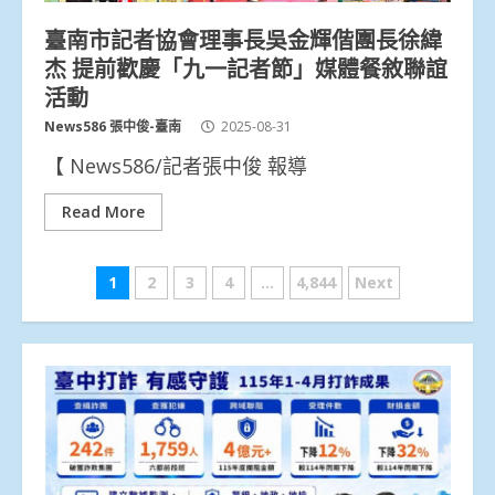
臺南市記者協會理事長吳金輝偕團長徐緯
杰 提前歡慶「九一記者節」媒體餐敘聯誼
活動
News586 張中俊-臺南
2025-08-31
【 News586/記者張中俊 報導
Read More
文
1
2
3
4
...
4,844
Next
章
分
頁