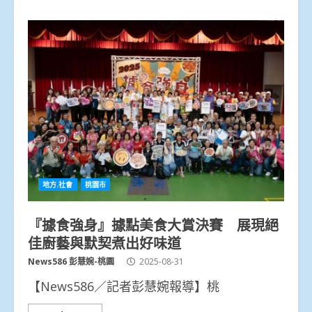
地方.社會
桃園市
『據食強身』據點美食大賞決賽 展現絕
佳廚藝與默契煮出好味道
News586 彭慧婉-桃園
2025-08-31
【News586／記者彭慧婉報導】桃