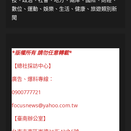
技、
政治、社會、地方、兩岸、國際、財經、
數位、運動、娛樂、生活、健康、旅遊類別新
聞
*版權所有 請勿任意轉載*
【總社採訪中心】
廣告、爆料專線：
0900777721
focusnews@yahoo.com.tw
【臺南辦公室】