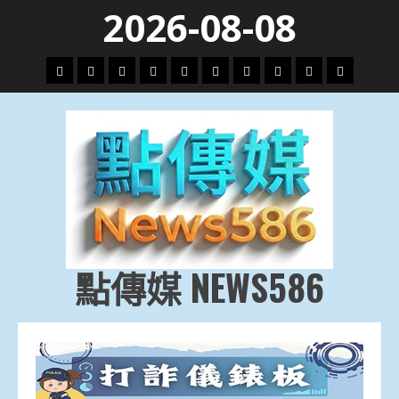
Skip
2026-08-08
to
content
頭
財
地
文
專
娛
政
國
運
生
條
經
方.
教.
題
樂
治
際
動
活
社
科
影
會
技
劇
點傳媒 NEWS586