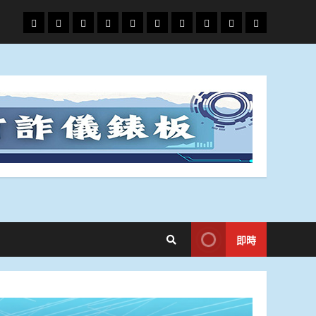
頭
財
地
文
專
娛
政
國
運
生
條
經
方.
教.
題
樂
治
際
動
活
社
科
影
會
技
劇
即時