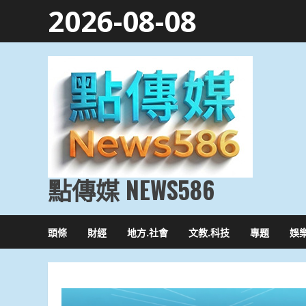
Skip
2026-08-08
to
content
點傳媒 NEWS586
頭條
財經
地方.社會
文教.科技
專題
娛