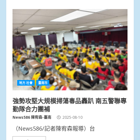
地方.社會
臺南市
強勢攻堅大規模掃蕩毒品轟趴 南五警聯專
勤隊合力團補
News586 陳宥森-臺南
2025-08-10
（News586/記者陳宥森報導）台