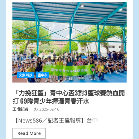
文教.科技
臺中市
「力挽狂籃」青中心盃3對3籃球賽熱血開
打 69隊青少年揮灑青春汗水
王 偉記者
2025-08-10
【News586／記者王偉報導】台中
Read More