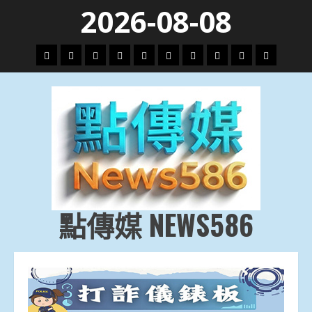
Skip
2026-08-08
to
content
頭
財
地
文
專
娛
政
國
運
生
條
經
方.
教.
題
樂
治
際
動
活
社
科
影
會
技
劇
點傳媒 NEWS586