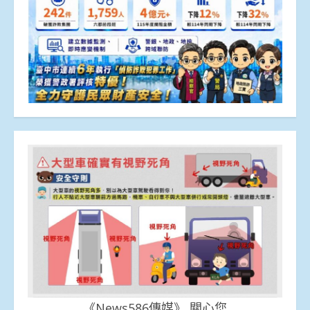
《News586傳媒》 關心您