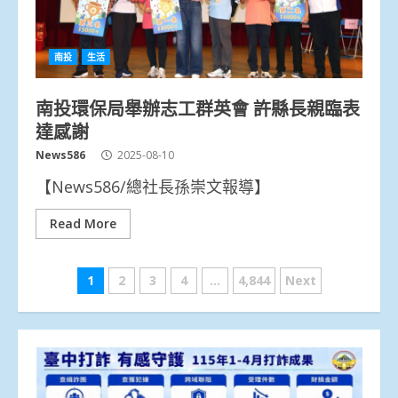
南投
生活
南投環保局舉辦志工群英會 許縣長親臨表
達感謝
News586
2025-08-10
【News586/總社長孫崇文報導】
Read More
文
1
2
3
4
...
4,844
Next
章
分
頁