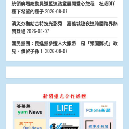
統領廣場總動員邀藍迪孩童展開愛心旅程 植栽DIY
種下希望的種子
2026-08-07
消災夯枷結合特技光影秀 嘉義城隍夜巡跨國跨界熱
鬧登場
2026-08-07
國民黨團：民進黨參選人大撒幣 是「類固醇式」政
見、債留子孫！
2026-08-07