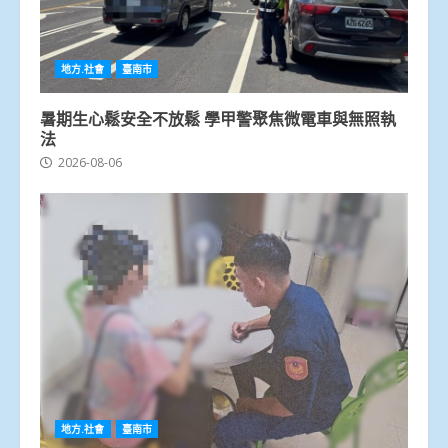
地方.社會
臺南市
暑期生心鬆安全不放鬆 學甲警聚焦微電車與無照執
法
2026-08-06
地方.社會
臺南市