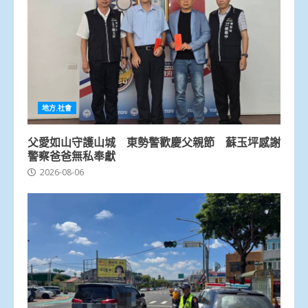
地方.社會
父愛如山守護山城 東勢警歡慶父親節 蘇玉坪感謝
警察爸爸無私奉獻
2026-08-06