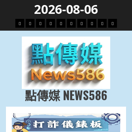
Skip
2026-08-06
to
content
頭
財
地
文
專
娛
政
國
運
生
條
經
方.
教.
題
樂
治
際
動
活
社
科
影
會
技
劇
點傳媒 NEWS586