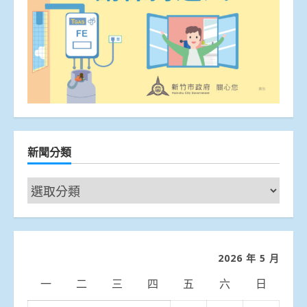
新聞分類
新
聞
分
類
2026 年 5 月
一
二
三
四
五
六
日