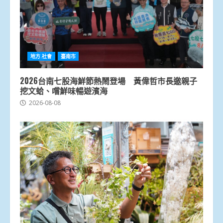
地方.社會
臺南市
2026台南七股海鮮節熱鬧登場 黃偉哲市長邀親子
挖文蛤、嚐鮮味暢遊濱海
2026-08-08