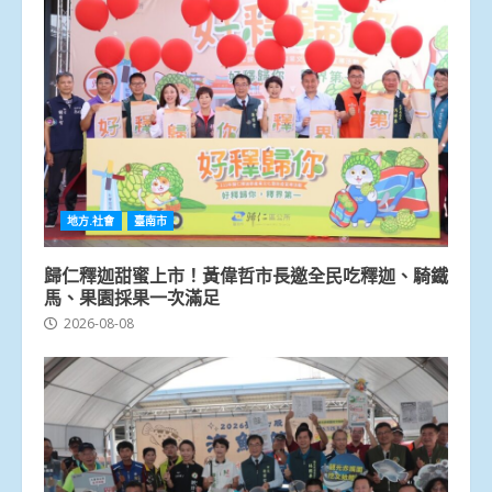
地方.社會
臺南市
歸仁釋迦甜蜜上市！黃偉哲市長邀全民吃釋迦、騎鐵
馬、果園採果一次滿足
2026-08-08