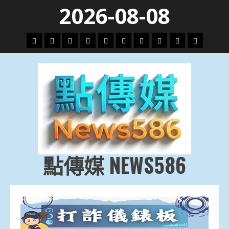
Skip
2026-08-08
to
content
頭
財
地
文
專
娛
政
國
運
生
條
經
方.
教.
題
樂
治
際
動
活
社
科
影
會
技
劇
點傳媒 NEWS586