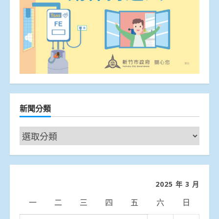
新聞分類
新
聞
分
類
2025 年 3 月
一
二
三
四
五
六
日