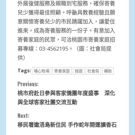
外展復健服務及親職到宅服務，確保寄養
兒少獲得最佳照顧。呼籲具教養經驗且願
意關懷寄養兒少的市民踴躍加入，讓愛住
進來，成為寄養服務的一份子。有意加入
寄養家庭的民眾，可洽桃園市寄養家庭招
募專線：03-4562195。（圖：社會局提
供）
Tags:
埔心牧場
寄養家庭
授證
社會局
補助
Continue
Previous:
桃市府赴日參與客家僑團年度盛事 深化
Reading
與全球客家社團交流互動
Next:
移民署邀浯島新住民 手作蛇年開運擴香石