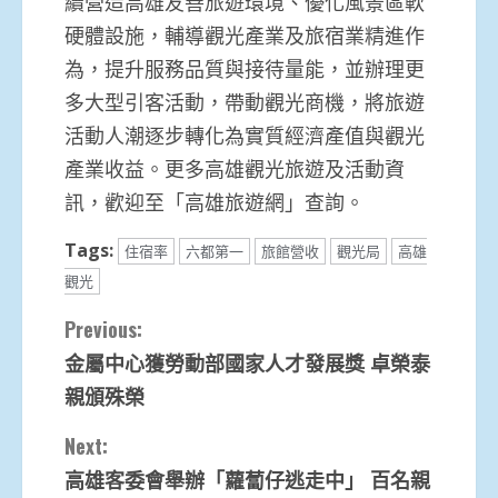
續營造高雄友善旅遊環境、優化風景區軟
硬體設施，輔導觀光產業及旅宿業精進作
為，提升服務品質與接待量能，並辦理更
多大型引客活動，帶動觀光商機，將旅遊
活動人潮逐步轉化為實質經濟產值與觀光
產業收益。更多高雄觀光旅遊及活動資
訊，歡迎至「高雄旅遊網」查詢。
Tags:
住宿率
六都第一
旅館營收
觀光局
高雄
觀光
Continue
Previous:
金屬中心獲勞動部國家人才發展獎 卓榮泰
Reading
親頒殊榮
Next:
高雄客委會舉辦「蘿蔔仔逃走中」 百名親