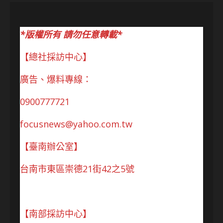
*版權所有 請勿任意轉載*
【總社採訪中心】
廣告、爆料專線：
0900777721
focusnews@yahoo.com.tw
【臺南辦公室】
台南市東區崇德21街42之5號
【南部採訪中心】