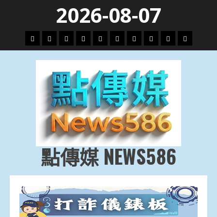
Skip
2026-08-07
to
content
頭
財
地
文
專
娛
政
國
運
生
條
經
方.
教.
題
樂
治
際
動
活
社
科
影
會
技
劇
點傳媒 NEWS586