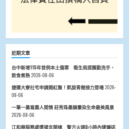
近期文章
台中新增115年首例本土傷寒 衛生局提醒勤洗手、
飲食煮熟
2026-08-06
捷運大寮社宅申請開紅盤！凱旋青樹接力登場
2026-
08-06
一筆一墨寫盡人間情 莊秀珠墨韻暈染生命最美風景
2026-08-06
江和樹服務處遭揚言開槍 警方火速8小時內逮嫌送