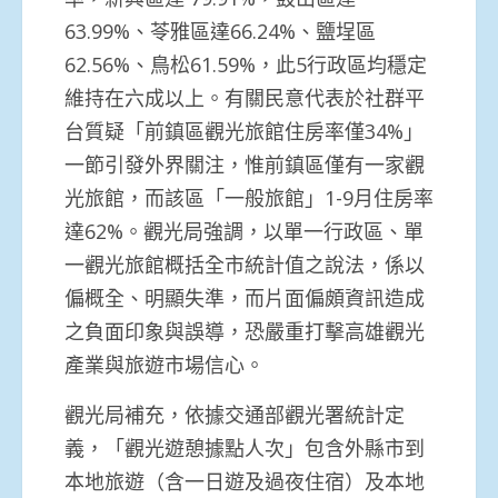
63.99%、苓雅區達66.24%、鹽埕區
62.56%、鳥松61.59%，此5行政區均穩定
維持在六成以上。有關民意代表於社群平
台質疑「前鎮區觀光旅館住房率僅34%」
一節引發外界關注，惟前鎮區僅有一家觀
光旅館，而該區「一般旅館」1-9月住房率
達62%。觀光局強調，以單一行政區、單
一觀光旅館概括全市統計值之說法，係以
偏概全、明顯失準，而片面偏頗資訊造成
之負面印象與誤導，恐嚴重打擊高雄觀光
產業與旅遊市場信心。
觀光局補充，依據交通部觀光署統計定
義，「觀光遊憩據點人次」包含外縣市到
本地旅遊（含一日遊及過夜住宿）及本地